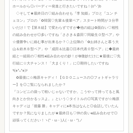
ホールから◎バーディー発進と行きたいですね！(o^-‘)b
◇そして★最終日の♡組み合わせも『李 知姫』プロと『ユン チ
ェヨン』プロの「✿韓国♡先輩＆後輩ペア」スタート時間が３分早
いだけ！で【第８組】で変わらずですが◆他の組は✿面白い♡相性
の組み合わせが◎多いですね「ささき＆森田♡同級生Ｏ型ペア」や
☆優勝争いに絡む事が出来るか？◇上位陣の「✿お姉さんと慕う大
山＆鈴木Ｂ型ペア」や「成田＆比嘉◎日本代表Ｏ型ペア」に◆最終
組と一組前の♡相性♠組み合わせの妙！が✿微妙だけに★最後に♡先
行組に☆大チャンス！「大まくり！」に◎期待したいですね
٩(๑❛ᴗ❛๑)۶
✿最後に☆梅原キャディ！【ＧＤＯニュースの◎フォトギャラリ
ー】を◎ご覧になられましたか？
『コンビニの袋って軽いじゃないですか。こうやって持ってると風
向きとか分かるッスよ。』という◇タイトルの◎写真ですが☆梅原
キャディは「後藤 勝」キャディに♠本当はなんと◎会話していたん
ですか？気になりましたが★最終日も♡仲の良い♠組み合わせで◎
頑張ってください！ヽ(*・ω・)人(・ω・*)ノ