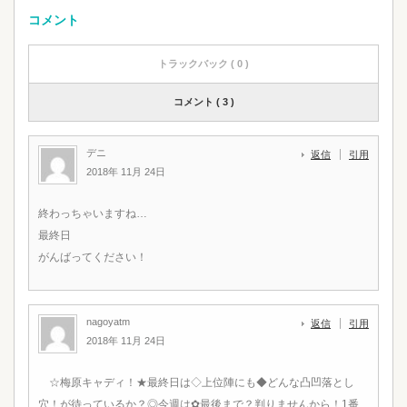
コメント
トラックバック ( 0 )
コメント ( 3 )
デニ
返信
引用
2018年 11月 24日
終わっちゃいますね…
最終日
がんばってください！
nagoyatm
返信
引用
2018年 11月 24日
☆梅原キャディ！★最終日は◇上位陣にも◆どんな凸凹落とし
穴！が待っているか？◎今週は✿最後まで？判りませんから！1番