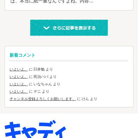
は、本当に紙一重なんですよね。内容…
表示する
新着コメント
いよいよ。
に
臼井勉
より
いよいよ。
に
民泊パパ
より
いよいよ。
に
いなちゃん
より
いよいよ。
に
デニ
より
チャンネル登録よろしくお願いします。
に
けん
より