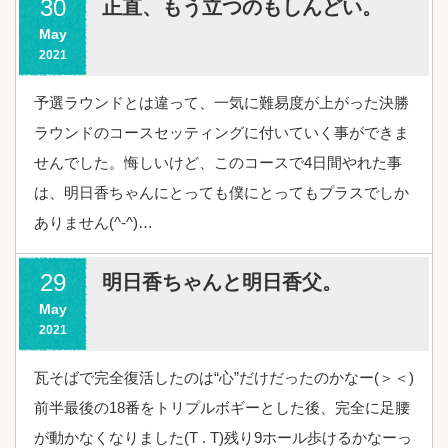
30
正直、もう立つのもしんどい。
May
2021
予選ラウンドとは違って、一気に難易度が上がった決勝
ラウンドのコースセッティングに付いていく事ができま
せんでした。悔しいけど、このコースで4日間やれた事
は、明日香ちゃんにとっても僕にとってもプラスでしか
ありません(^-^)…
29
明日香ちゃんと明日香父。
May
2021
瓦そばで完全復活したのは“心”だけだったのかなー(＞＜)
前半最後の18番をトリプルボギーとした後、完全に足腰
が動かなくなりました(T . T)残り9ホール歩けるかなーっ