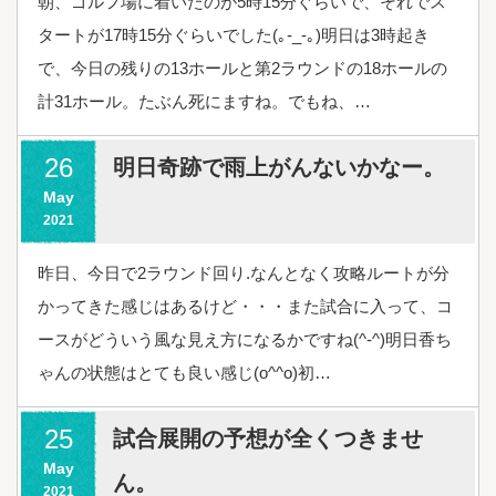
朝、ゴルフ場に着いたのが5時15分ぐらいで、それでス
タートが17時15分ぐらいでした(｡-_-｡)明日は3時起き
で、今日の残りの13ホールと第2ラウンドの18ホールの
計31ホール。たぶん死にますね。でもね、…
26
明日奇跡で雨上がんないかなー。
May
2021
昨日、今日で2ラウンド回り.なんとなく攻略ルートが分
かってきた感じはあるけど・・・また試合に入って、コ
ースがどういう風な見え方になるかですね(^-^)明日香ち
ゃんの状態はとても良い感じ(o^^o)初…
25
試合展開の予想が全くつきませ
May
ん。
2021