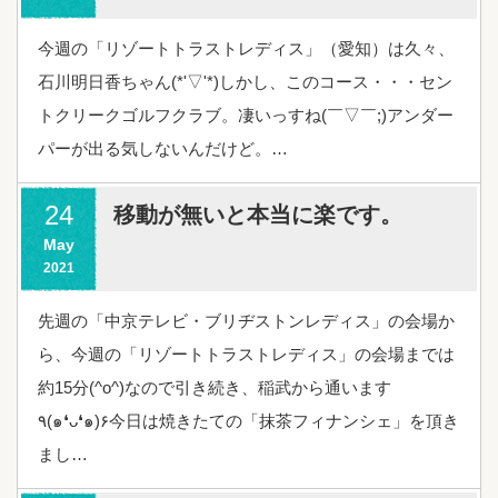
今週の「リゾートトラストレディス」（愛知）は久々、
石川明日香ちゃん(*'▽'*)しかし、このコース・・・セン
トクリークゴルフクラブ。凄いっすね(￣▽￣;)アンダー
パーが出る気しないんだけど。…
24
移動が無いと本当に楽です。
May
2021
先週の「中京テレビ・ブリヂストンレディス」の会場か
ら、今週の「リゾートトラストレディス」の会場までは
約15分(^o^)なので引き続き、稲武から通います
٩(๑❛ᴗ❛๑)۶今日は焼きたての「抹茶フィナンシェ」を頂き
まし…