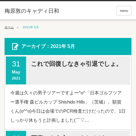
梅原敦のキャディ日和
menu
ホーム
2021年 5月
アーカイブ：2021年 5月
31
これで回復しなきゃ引退でしょ。
May
2021
今週は久々の男子ツアーですよー^o^「日本ゴルフツア
ー選手権 森ビルカップ Shishido Hills」（茨城）。額賀
くん(o^^o)今日は会場でのPCR検査だけだったので、1日
しっかり休もうと計画しました(￣▽…