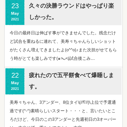
23
久々の決勝ラウンドはやっぱり楽
May
しかった。
2021
今日の最終日は伸ばす事ができませんでした。残念だけ
ど試合を重ねるに連れて、美寿々ちゃんらしいショット
がたくさん増えてきましたよ(o^^o)♪また次担がせてもら
う時がとても楽しみです(๑˃̵ᴗ˂̵)試合後こみ…
22
疲れたので五平餅食べて爆睡しま
May
す。
2021
美寿々ちゃん、3アンダー、8位タイ\(//∇//)\上位で予選通
過です(^-^)素晴らしいスタート・・・と、言いたいとこ
ろだけど、今日のこの3アンダーと先週初日の3オーバー