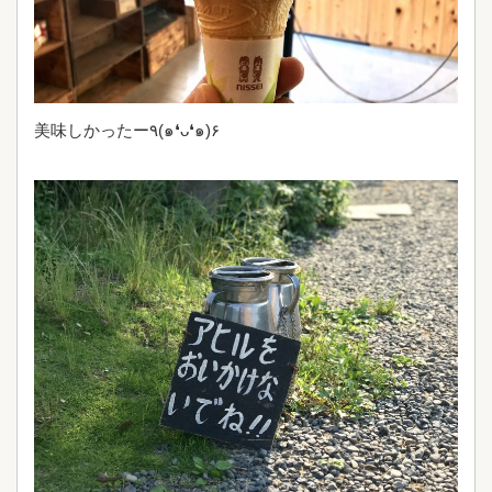
美味しかったー٩(๑❛ᴗ❛๑)۶