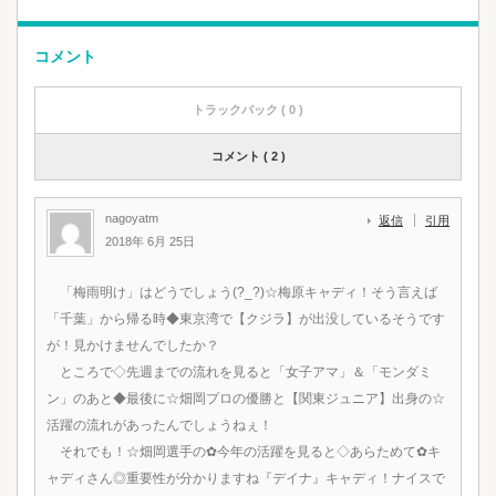
コメント
トラックバック ( 0 )
コメント ( 2 )
nagoyatm
返信
引用
2018年 6月 25日
「梅雨明け」はどうでしょう(?_?)☆梅原キャディ！そう言えば
「千葉」から帰る時◆東京湾で【クジラ】が出没しているそうです
が！見かけませんでしたか？
ところで◇先週までの流れを見ると「女子アマ」＆「モンダミ
ン」のあと◆最後に☆畑岡プロの優勝と【関東ジュニア】出身の☆
活躍の流れがあったんでしょうねぇ！
それでも！☆畑岡選手の✿今年の活躍を見ると◇あらためて✿キ
ャディさん◎重要性が分かりますね『デイナ』キャディ！ナイスで