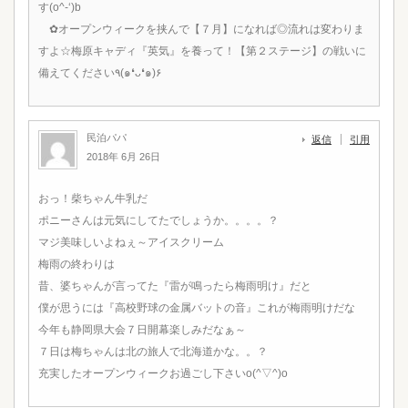
す(o^-‘)b
✿オープンウィークを挟んで【７月】になれば◎流れは変わりま
すよ☆梅原キャディ『英気』を養って！【第２ステージ】の戦いに
備えてください٩(๑❛ᴗ❛๑)۶
民泊パパ
返信
引用
2018年 6月 26日
おっ！柴ちゃん牛乳だ
ポニーさんは元気にしてたでしょうか。。。。？
マジ美味しいよねぇ～アイスクリーム
梅雨の終わりは
昔、婆ちゃんが言ってた『雷が鳴ったら梅雨明け』だと
僕が思うには『高校野球の金属バットの音』これが梅雨明けだな
今年も静岡県大会７日開幕楽しみだなぁ～
７日は梅ちゃんは北の旅人で北海道かな。。？
充実したオープンウィークお過ごし下さいo(^▽^)o