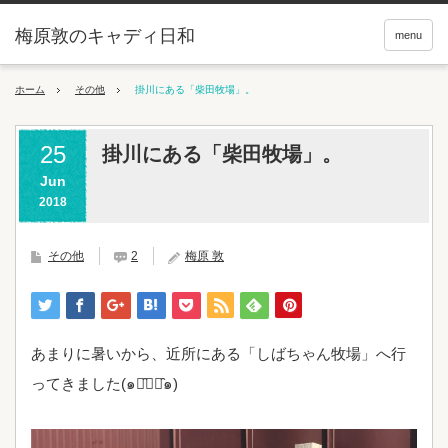
梅原敦のキャディ日和
menu
ホーム
その他
掛川にある「柴田牧場」。
25
掛川にある「柴田牧場」。
Jun
2018
その他
2
梅原 敦
あまりに暑いから、近所にある「しばちゃん牧場」へ行
ってきました(๑･̑◡･̑๑)