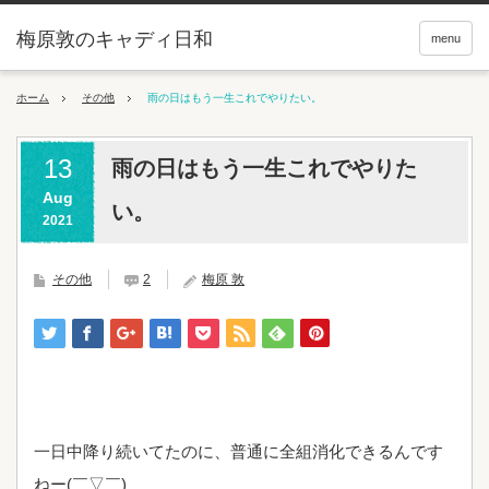
梅原敦のキャディ日和
menu
ホーム
その他
雨の日はもう一生これでやりたい。
13
雨の日はもう一生これでやりた
Aug
い。
2021
その他
2
梅原 敦
一日中降り続いてたのに、普通に全組消化できるんです
ねー(￣▽￣)