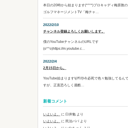
本日の20時から始まります(*^^*)プロキャディ梅原敦の
ゴルフマネージメントTV「梅チャ…
2022/2/10
チャンネル登録よろしくお願いします。
僕のYouTubeチャンネルのURLです
(o^^o)https://m.youtube.c…
2022/2/4
2月15日から。
YouTube始まります\(//∇//)\今必死で色々勉強してるん
すが、正直恐ろしく過酷…
新着コメント
いよいよ。
に
臼井勉
より
いよいよ。
に
民泊パパ
より