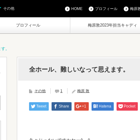
その他
HOME
プロフィール
梅原敦
プロフィール
梅原敦2023年担当キャディ
ます。
全ホール、難しいなって思えます。
その他
1
梅原 敦
Tweet
Share
+1
Hatena
Pocket