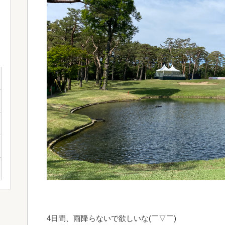
4日間、雨降らないで欲しいな(￣▽￣)