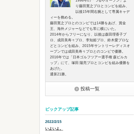
1998年の「つるやオープン」よ
り藤田寛之プロとコンビを組み、
以後15年間右腕として専属キャデ
ィーを務める。
藤田寛之プロとのコンビでは14勝をあげ、賞金
王、海外メジャーなどでも常に横にいた。
2014年からフリーになり、以後は森田理香子プ
ロ、成田美寿々プロ、李知姫プロ、鈴木愛プロな
どとコンビを組み、2015年サントリーレディスオ
ープンでは成田美寿々プロとのコンビで優勝。
2016年では「日本ゴルフツアー選手権 森ビルカ
ップ」にて、塚田 陽亮プロとコンビを組み優勝を
あげた。
通算21勝。
投稿一覧
ピックアップ記事
2022/2/15
いよいよ。