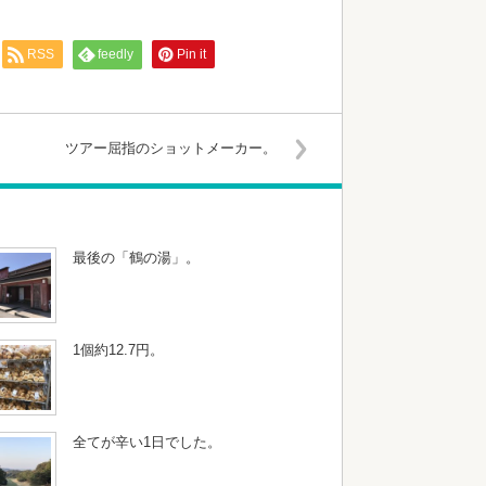
RSS
feedly
Pin it
ツアー屈指のショットメーカー。
最後の「鶴の湯」。
1個約12.7円。
全てが辛い1日でした。