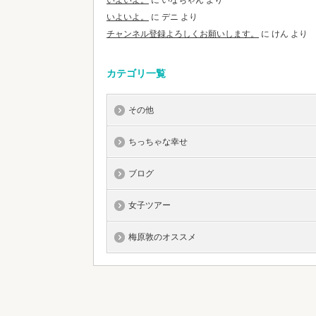
いよいよ。
に
いなちゃん
より
いよいよ。
に
デニ
より
チャンネル登録よろしくお願いします。
に
けん
より
カテゴリ一覧
その他
ちっちゃな幸せ
ブログ
女子ツアー
梅原敦のオススメ