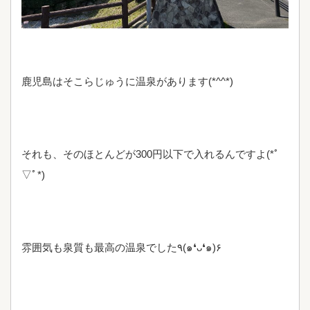
鹿児島はそこらじゅうに温泉があります(*^^*)
それも、そのほとんどが300円以下で入れるんですよ(*ﾟ
▽ﾟ*)
雰囲気も泉質も最高の温泉でした٩(๑❛ᴗ❛๑)۶