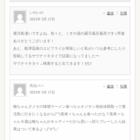
いのいの
返信
引用
2021年 3月 17日
鹿児島凄いですよね、色々と。くすの湯の露天風呂最高です♫早速
ありがとうございます！
あと、船津温泉のエビフライが美味しいと私がいつも参考にしたり
投稿してるサウナイキタイで話題になってました〜
サウナイキタイ→検索すると出てきます！ぜひ
民泊パパ
返信
引用
2021年 3月 17日
梅ちゃんダメその味噌ラーメン食べちゃオジサン有給休暇取って鹿
児島に行きたくなるから(^^)美寿々ちゃんも食べたかな？美寿々ち
ゃん今週は梅ちゃんがキャディーだから思いっ切りプレーしたら結
果はついて来るよ＼(^o^)／