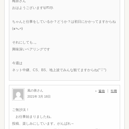
梅原さん
おはようございます\(//∇//)\
ちゃんと仕事をしているか？どうか？は初日にかかってますからね
(๑˃̵ᴗ˂̵)
それにしても..,,
興味深いペアリングです
今週は
ネット中継、CS、BS、地上波でみんな観てますからね(°▽°)
風の善さん
返信
引用
2021年 3月 18日
ご無沙汰！
お仕事始まりましたね。
投稿、楽しみにしています。がんばれ～