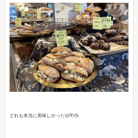
どれも本当に美味しかった\(//∇//)\