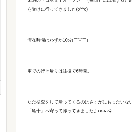
来週の「日本女子オープン」（福岡）に出場するため
を受けに行ってきました(o^^o)
滞在時間はわずか10分(￣▽￣)
車での行き帰りは往復で6時間。
ただ検査をして帰ってくるのはさすがにもったいな
「亀十」へ寄って帰ってきましたよ(๑˃̵ᴗ˂̵)