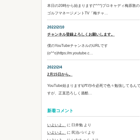
本日の20時から始まります(*^^*)プロキャディ梅原敦の
ゴルフマネージメントTV「梅チャ…
2022/2/10
チャンネル登録よろしくお願いします。
僕のYouTubeチャンネルのURLです
(o^^o)https://m.youtube.c…
2022/2/4
2月15日から。
YouTube始まります\(//∇//)\今必死で色々勉強してるん
すが、正直恐ろしく過酷…
新着コメント
いよいよ。
に
臼井勉
より
いよいよ。
に
民泊パパ
より