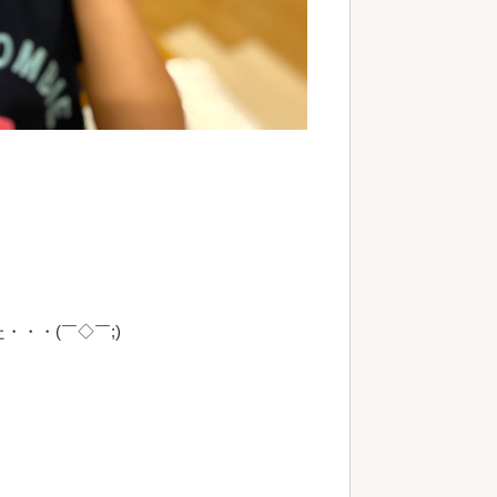
・・(￣◇￣;)