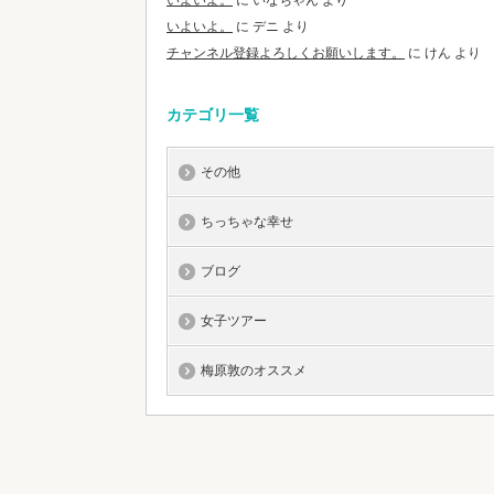
いよいよ。
に
いなちゃん
より
いよいよ。
に
デニ
より
チャンネル登録よろしくお願いします。
に
けん
より
カテゴリ一覧
その他
ちっちゃな幸せ
ブログ
女子ツアー
梅原敦のオススメ