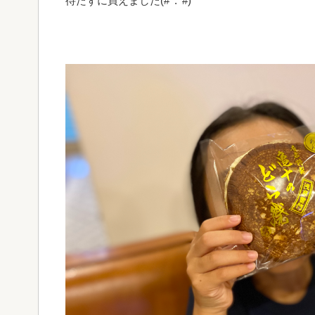
待たずに買えました(#^.^#)