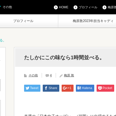
その他
HOME
プロフィール
梅原敦
プロフィール
梅原敦2023年担当キャディ
る。
たしかにこの味なら1時間並べる。
その他
4
梅原 敦
Tweet
Share
+1
Hatena
Pocket