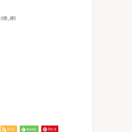
@_@)
RSS
feedly
Pin it