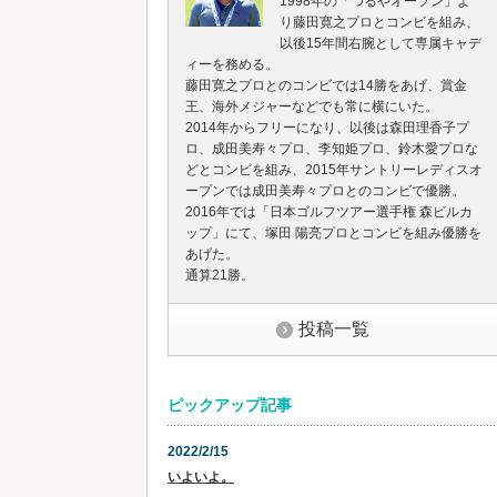
1998年の「つるやオープン」よ
り藤田寛之プロとコンビを組み、
以後15年間右腕として専属キャデ
ィーを務める。
藤田寛之プロとのコンビでは14勝をあげ、賞金
王、海外メジャーなどでも常に横にいた。
2014年からフリーになり、以後は森田理香子プ
ロ、成田美寿々プロ、李知姫プロ、鈴木愛プロな
どとコンビを組み、2015年サントリーレディスオ
ープンでは成田美寿々プロとのコンビで優勝。
2016年では「日本ゴルフツアー選手権 森ビルカ
ップ」にて、塚田 陽亮プロとコンビを組み優勝を
あげた。
通算21勝。
投稿一覧
ピックアップ記事
2022/2/15
いよいよ。