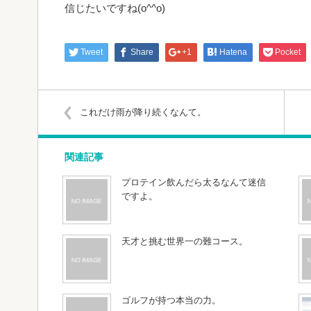
信じたいですね(o^^o)
Tweet
Share
+1
Hatena
Pocket
これだけ雨が降り続くなんて。
関連記事
プロテイン飲んだら太るなんて迷信
ですよ。
天才と挑む世界一の難コース。
ゴルフが持つ本当の力。