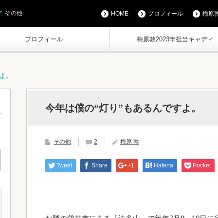
その他
HOME
プロフィール
梅原敦
プロフィール
梅原敦2023年担当キャディ
すよ。
今年は僕の“灯り”もあるんですよ。
その他
2
梅原 敦
Tweet
Share
+1
Hatena
Pocket