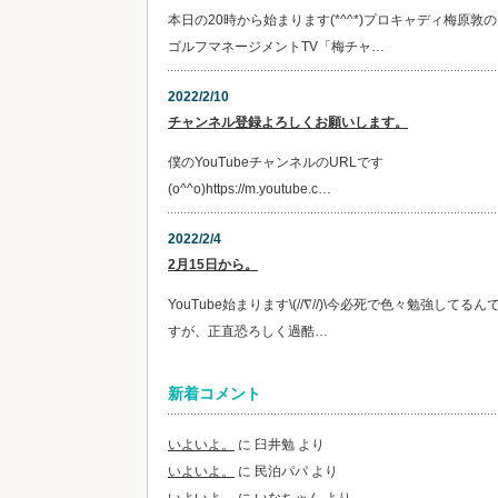
本日の20時から始まります(*^^*)プロキャディ梅原敦の
ゴルフマネージメントTV「梅チャ…
2022/2/10
チャンネル登録よろしくお願いします。
僕のYouTubeチャンネルのURLです
(o^^o)https://m.youtube.c…
2022/2/4
2月15日から。
YouTube始まります\(//∇//)\今必死で色々勉強してるん
すが、正直恐ろしく過酷…
新着コメント
いよいよ。
に
臼井勉
より
いよいよ。
に
民泊パパ
より