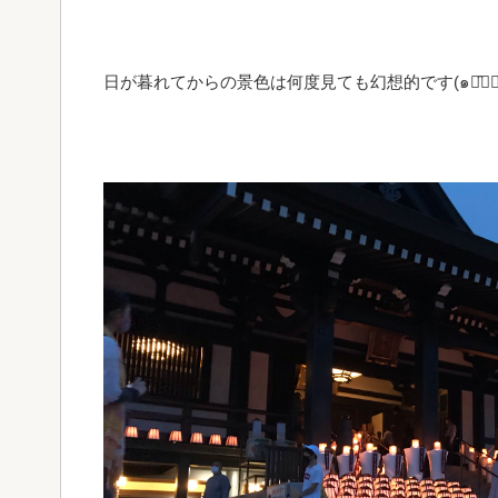
日が暮れてからの景色は何度見ても幻想的です(๑･̑◡･̑