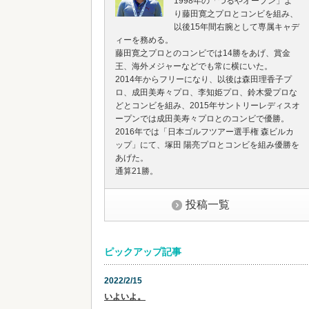
1998年の「つるやオープン」よ
り藤田寛之プロとコンビを組み、
以後15年間右腕として専属キャデ
ィーを務める。
藤田寛之プロとのコンビでは14勝をあげ、賞金
王、海外メジャーなどでも常に横にいた。
2014年からフリーになり、以後は森田理香子プ
ロ、成田美寿々プロ、李知姫プロ、鈴木愛プロな
どとコンビを組み、2015年サントリーレディスオ
ープンでは成田美寿々プロとのコンビで優勝。
2016年では「日本ゴルフツアー選手権 森ビルカ
ップ」にて、塚田 陽亮プロとコンビを組み優勝を
あげた。
通算21勝。
投稿一覧
ピックアップ記事
2022/2/15
いよいよ。