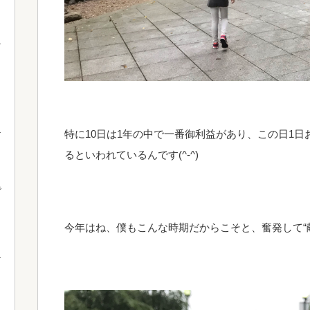
特に10日は1年の中で一番御利益があり、この日1日お
るといわれているんです(^-^)
で
今年はね、僕もこんな時期だからこそと、奮発して“献灯”