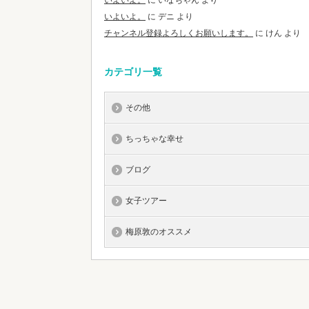
いよいよ。
に
いなちゃん
より
いよいよ。
に
デニ
より
チャンネル登録よろしくお願いします。
に
けん
より
カテゴリ一覧
その他
ちっちゃな幸せ
ブログ
女子ツアー
梅原敦のオススメ