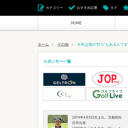
カテゴリー
おすすめ記事
タグ
HOME
ホーム
その他
今年は僕の“灯り”もあるんで
スポンサー一覧
1974年4月5日生まれ。京都府向
日市出身。