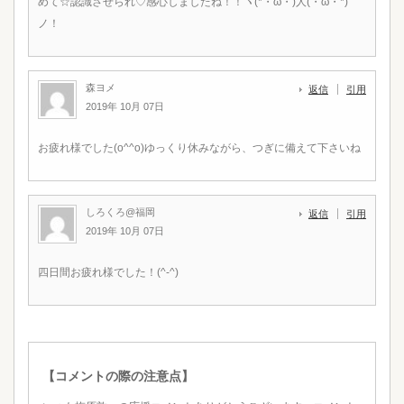
めて☆認識させられ♡感心しましたね！！ヽ(*・ω・)人(・ω・*)
ノ！
森ヨメ
返信
引用
2019年 10月 07日
お疲れ様でした(o^^o)ゆっくり休みながら、つぎに備えて下さいね
しろくろ@福岡
返信
引用
2019年 10月 07日
四日間お疲れ様でした！(^-^)
【コメントの際の注意点】