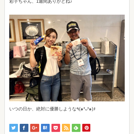
彩子ちゃん、1週間ありがとね♪
いつの日か、絶対に優勝しような٩(๑❛ᴗ❛๑)۶