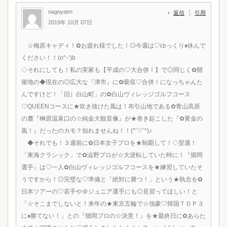
nagoyatm
返信
引用
2019年 10月 07日
☆梅原キャディ！✿お疲れ様でした！◎今週は♡ゆっくり♠休んで
ください！！(o^-‘)b
◇それにしても！私の実家も【平成の♡大合併！】で◎同じく✿開
催地の◆現在の◎広大な『津市』に✿吸収♡合併！になっちゃんた
んですけど！「旧）白山町」の✿白山ヴィレッジゴルフコース
♡QUEENコースに★吹き抜けた風は！布引山地である✿青山高原
の麓『榊原温泉口の☆純金大観音像』が★巻き起こした『✿黄金の
風！』だったのカモ？知れませんね！！(*’▽’*)♪
◆それでも！３週前に✿日本女子プロを★制覇して！◇翌週！
「東海クラシック」で✿澁野プロが☆大逆転していた時に！『畑岡
選手』は♡一人✿白山ヴィレッジゴルフコースを★練習していたそ
うですから！◎完璧な♡準備と「絶対に勝つ！」という★執念を✿
日本ツアーの♡若手や＠ジュニア選手にも◎見習ってほしい！と
「☆そこまでしないと！来年の★東京五輪で☆強豪♡韓国ＴＯＰ３
に♠勝てない！」との『畑岡プロの☆決意！』を★最終日に✿あらた