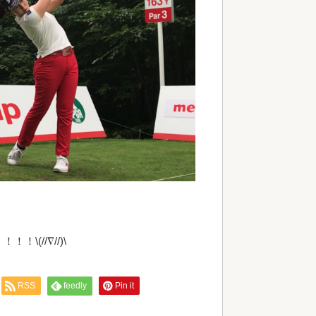
(//∇//)\
RSS
feedly
Pin it