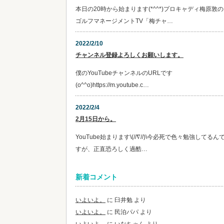
本日の20時から始まります(*^^*)プロキャディ梅原敦の
ゴルフマネージメントTV「梅チャ…
2022/2/10
チャンネル登録よろしくお願いします。
僕のYouTubeチャンネルのURLです
(o^^o)https://m.youtube.c…
2022/2/4
2月15日から。
YouTube始まります\(//∇//)\今必死で色々勉強してるん
すが、正直恐ろしく過酷…
新着コメント
いよいよ。
に
臼井勉
より
いよいよ。
に
民泊パパ
より