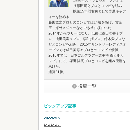
1998年の「つるやオープン」よ
り藤田寛之プロとコンビを組み、
以後15年間右腕として専属キャデ
ィーを務める。
藤田寛之プロとのコンビでは14勝をあげ、賞金
王、海外メジャーなどでも常に横にいた。
2014年からフリーになり、以後は森田理香子プ
ロ、成田美寿々プロ、李知姫プロ、鈴木愛プロな
どとコンビを組み、2015年サントリーレディスオ
ープンでは成田美寿々プロとのコンビで優勝。
2016年では「日本ゴルフツアー選手権 森ビルカ
ップ」にて、塚田 陽亮プロとコンビを組み優勝を
あげた。
通算21勝。
投稿一覧
ピックアップ記事
2022/2/15
いよいよ。