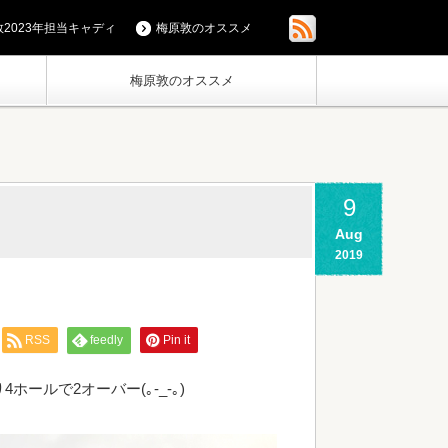
2023年担当キャディ
梅原敦のオススメ
梅原敦のオススメ
9
Aug
2019
RSS
feedly
Pin it
ールで2オーバー(｡-_-｡)