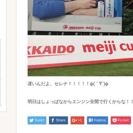
遅いんだよ、セレナ！！！！！ψ(｀∇´)ψ
明日はしょっぱなからエンジン全開で行くからな！！！！！\
Tweet
Share
+1
Hatena
Pocket