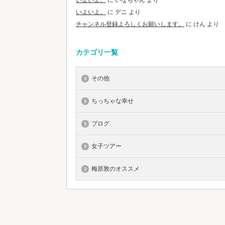
いよいよ。
に
いなちゃん
より
いよいよ。
に
デニ
より
チャンネル登録よろしくお願いします。
に
けん
より
カテゴリ一覧
その他
ちっちゃな幸せ
ブログ
女子ツアー
梅原敦のオススメ