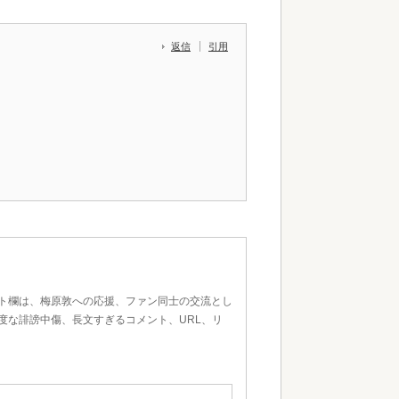
返信
引用
ト欄は、梅原敦への応援、ファン同士の交流とし
度な誹謗中傷、長文すぎるコメント、URL、リ