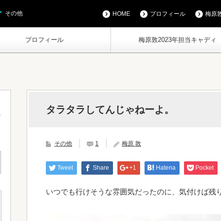
その他
HOME
プロフィール
梅原敦
プロフィール
梅原敦2023年担当キャディ
タラタラしてんじゃねーよ。
その他
1
梅原 敦
Tweet
Share
+1
Hatena
Pocket
いつでも行けそうな雰囲気だったのに、気付けば残り4ホ