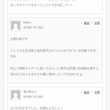
次こそチャンスをモノにしたいですね(^_−)−☆
hideco
返信
引用
2019年 7月 29日
お疲れ様です
インスタを見る限り金田選手はキリカエができている印象です\(//
∇//)\
何より梅原キャディに担いでもらった選手は翌週に好成績を残すと
言われておりますので今週に期待したいですね٩( ‘ω’ )و
風の善さん
返信
引用
2019年 7月 29日
おつかれさまでした。次週もよろしく！