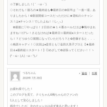
☆了解しました！(｀・ω・´)ゞ
◇それでも！後ろの★最終組も◆最終日の✿前半は「一進一退」あ
りましたから！✿新規開催コースだっただけに★逆転の☆チャン
ス！は♠チャンス！でしたよね！！(｡-_-｡)
✿最後に♡やっぱり！２日目の★１４番ホールだけは◆悔やまれ
ますね！□アレ！さえなければ★最終日☆最終組♠スタートだった
ら！？どうゆう◎展開になっていただろう？と✿想像すると．．．
☆梅原キャディ！◇次回は♠是非とも♡金田久美子プロと【★最終
日＆♠最終組☆スタート！】◎めざして✿頑張ってください！！ヽ
(*・ω・)人(・ω・*)ノ
つるちゃん
返信
引用
2019年 7月 29日
お疲れ様でした！
このブログを見て、クミちゃん&梅ちゃんのファンの
1人として安心しました！
残念でしたが、次のチャンスは必ず来ると思います！