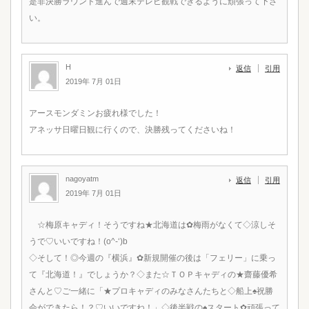
是非決勝ラウンド進んで週末テレビ観戦できるように頑張って下さ
い。
H
返信
引用
2019年 7月 01日
アースモンダミンお疲れ様でした！
アネッサ日曜日観に行くので、決勝残ってくださいね！
nagoyatm
返信
引用
2019年 7月 01日
☆梅原キャディ！そうですね★北海道は✿梅雨がなくて◇涼しそ
うで♡いいですね！(o^-‘)b
◇そして！◎今週の『横浜』✿新規開催の後は「フェリー」に乗っ
て『北海道！』でしょうか？◇また☆ＴＯＰキャディの★齋藤優希
さんと♡ご一緒に「★プロキャディのみなさんたちと◇船上♠祝勝
会ができたら！？♡いいですね！」◇後半戦の♠スタート✿頑張って