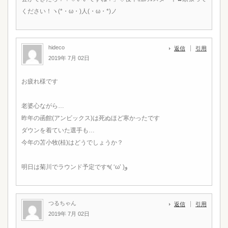
ください！ヽ(*・ω・)人(・ω・*)ノ
hideco
返信
引用
2019年 7月 02日
お疲れ様です
老婆心ながら…
昨年の函館(アンビックス)は死ぬほど寒かったです
ダウンを着ていた選手も…
今年の苫小牧(桂)はどうでしょうか？
明日は菊川でラウンド予定です٩( ‘ω’ )و
つるちゃん
返信
引用
2019年 7月 02日