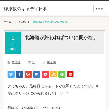
梅原敦のキャディ日和
menu
ホーム
その他
北海道が終わればついに夏かな。
1
北海道が終わればついに夏かな。
Jul
2019
その他
10
梅原 敦
クミちゃん、最終日にショットが復調したんですが、今
度はグリーンにやられました(￣▽￣)
最終的には64位ぐらいだったかな。