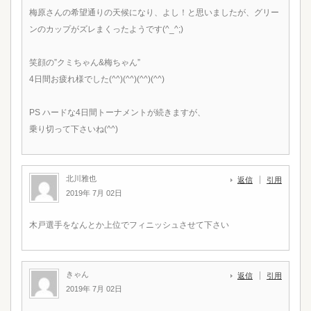
梅原さんの希望通りの天候になり、よし！と思いましたが、グリー
ンのカップがズレまくったようです(^_^;)
笑顔の”クミちゃん&梅ちゃん”
4日間お疲れ様でした(^^)(^^)(^^)(^^)
PS ハードな4日間トーナメントが続きますが、
乗り切って下さいね(^^)
北川雅也
返信
引用
2019年 7月 02日
木戸選手をなんとか上位でフィニッシュさせて下さい
きゃん
返信
引用
2019年 7月 02日