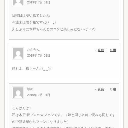
2019年 7月 01日
日曜日は凄い風でしたね
今週末は雨予報ですね(ﾉ_･｡)
久しぶりに木戸ちゃんとのコンビ楽しみだなｱ～(^_^o)
たかちん
返信
引用
2019年 7月 01日
頼むよ、梅ちゃんm(_ _)m
珍樹
返信
引用
2019年 7月 01日
こんばんは！
私は木戸 愛プロの大ファンです。（娘と同じ名前で読みも同じです
ので親近感からファンになりました）