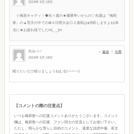
2019年 6月 18日
☆梅原キャディ！◆先々週の★優勝争いからの◇先週は『梅雨
寒』の▲荒天の中での✿４日間大会◎２連戦は♠消耗しますよね!本
当に★お疲れ様でしたm(_ _)m
民泊パパ
返信
引用
2019年 6月 18日
眠りたいだけ眠りましょうねむる(￢ー￢)
【コメントの際の注意点】
いつも梅原敦への応援コメントありがとうございます。コメント
欄は、梅原敦への応援、ファン同士の交流としてお使い下さい。
ただし、明らかな荒らし目的のコメント、過度な誹謗中傷、長文