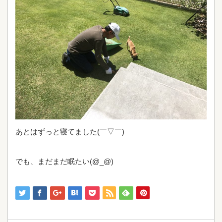
あとはずっと寝てました(￣▽￣)
でも、まだまだ眠たい(@_@)