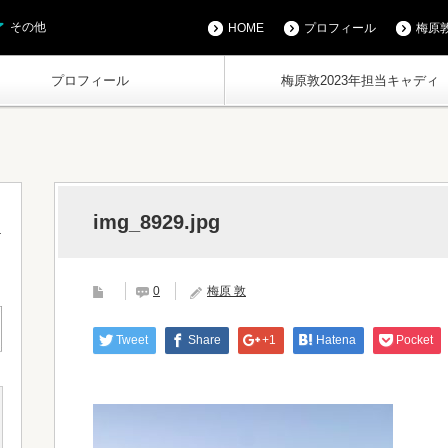
その他
HOME
プロフィール
梅原敦
プロフィール
梅原敦2023年担当キャディ
img_8929.jpg
0
梅原 敦
Tweet
Share
+1
Hatena
Pocket