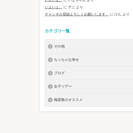
いよいよ。
に
いなちゃん
より
いよいよ。
に
デニ
より
チャンネル登録よろしくお願いします。
に
けん
より
カテゴリ一覧
その他
ちっちゃな幸せ
ブログ
女子ツアー
梅原敦のオススメ