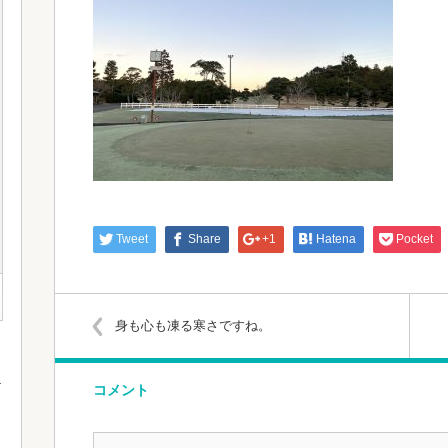
Tweet
Share
+1
Hatena
Pocket
身も心も凍る寒さですね。
コメント