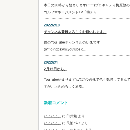
本日の20時から始まります(*^^*)プロキャディ梅原敦の
ゴルフマネージメントTV「梅チャ…
2022/2/10
チャンネル登録よろしくお願いします。
僕のYouTubeチャンネルのURLです
(o^^o)https://m.youtube.c…
2022/2/4
2月15日から。
YouTube始まります\(//∇//)\今必死で色々勉強してるん
すが、正直恐ろしく過酷…
新着コメント
いよいよ。
に
臼井勉
より
いよいよ。
に
民泊パパ
より