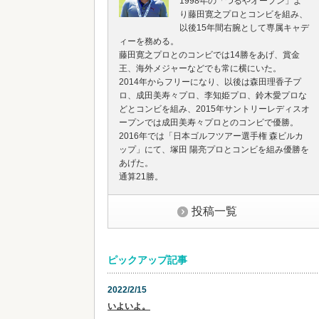
1998年の「つるやオープン」よ
り藤田寛之プロとコンビを組み、
以後15年間右腕として専属キャデ
ィーを務める。
藤田寛之プロとのコンビでは14勝をあげ、賞金
王、海外メジャーなどでも常に横にいた。
2014年からフリーになり、以後は森田理香子プ
ロ、成田美寿々プロ、李知姫プロ、鈴木愛プロな
どとコンビを組み、2015年サントリーレディスオ
ープンでは成田美寿々プロとのコンビで優勝。
2016年では「日本ゴルフツアー選手権 森ビルカ
ップ」にて、塚田 陽亮プロとコンビを組み優勝を
あげた。
通算21勝。
投稿一覧
ピックアップ記事
2022/2/15
いよいよ。