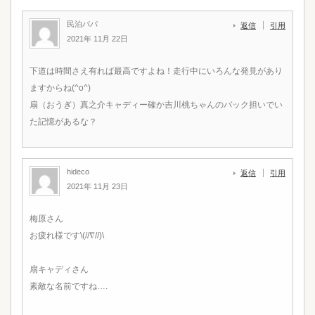
民泊パパ
返信
引用
2021年 11月 22日
下道は時間さえ有れば最高ですよね！走行中にいろんな発見があり
ますからね(^o^)
扇（おうぎ）真之介キャディー確か吉川桃ちゃんのバック担いでい
た記憶があるな？
hideco
返信
引用
2021年 11月 23日
梅原さん
お疲れ様です\(//∇//)\
扇キャディさん
素敵な名前ですね….