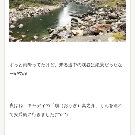
ずっと雨降ってたけど、来る途中の渓谷は絶景だったな
ー\(//∇//)\
夜はね、キャディの「扇（おうぎ）真之介」くんを連れ
て安兵衛に行きました(*^o^*)