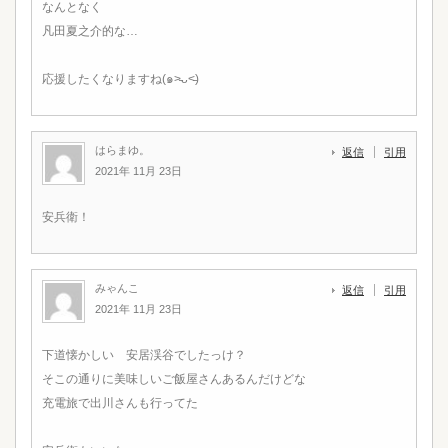
なんとなく
凡田夏之介的な…
応援したくなりますね(๑˃̵ᴗ˂̵)
はらまゆ。
返信
引用
2021年 11月 23日
安兵衛！
みゃんこ
返信
引用
2021年 11月 23日
下道懐かしい 安居渓谷でしたっけ？
そこの通りに美味しいご飯屋さんあるんだけどな
充電旅で出川さんも行ってた