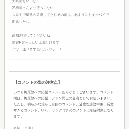
安兵衛もいいな～
私梅原さんより行ってない
コロナで帰るの遠慮してたしその前は、あまりにもイッパイで
断念したし
高知満喫してくださいね
額賀Pぜ～ったい上位行けます
パワー送りますね♪ガンバッ！！
【コメントの際の注意点】
いつも梅原敦への応援コメントありがとうございます。コメント
欄は、梅原敦への応援、ファン同士の交流としてお使い下さい。
ただし、明らかな荒らし目的のコメント、過度な誹謗中傷、長文
すぎるコメント、URL、リンク付きのコメントは削除対象となり
ます。
名前
( 必須 )