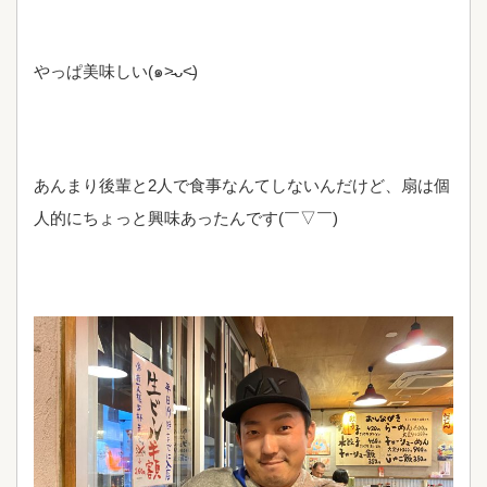
やっぱ美味しい(๑˃̵ᴗ˂̵)
あんまり後輩と2人で食事なんてしないんだけど、扇は個
人的にちょっと興味あったんです(￣▽￣)