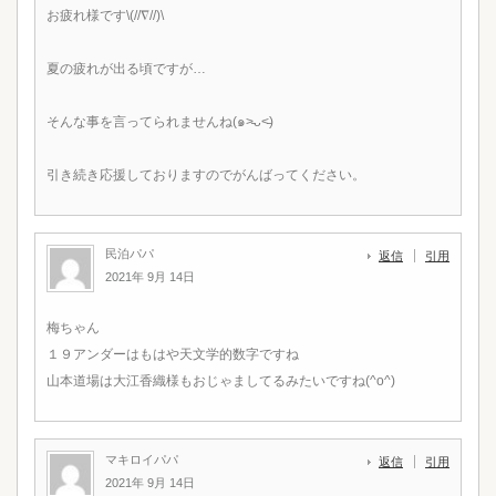
お疲れ様です\(//∇//)\
夏の疲れが出る頃ですが…
そんな事を言ってられませんね(๑˃̵ᴗ˂̵)
引き続き応援しておりますのでがんばってください。
民泊パパ
返信
引用
2021年 9月 14日
梅ちゃん
１９アンダーはもはや天文学的数字ですね
山本道場は大江香織様もおじゃましてるみたいですね(^o^)
マキロイパパ
返信
引用
2021年 9月 14日