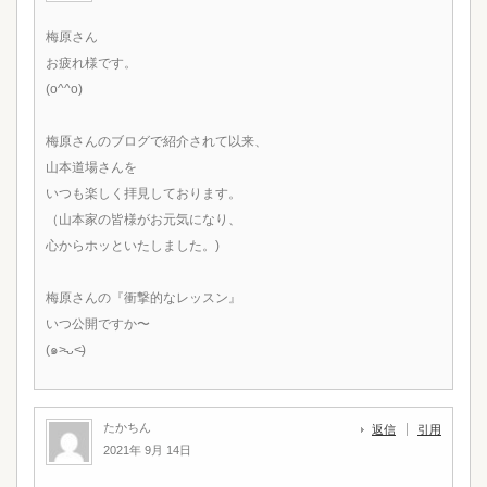
梅原さん
お疲れ様です。
(o^^o)
梅原さんのブログで紹介されて以来、
山本道場さんを
いつも楽しく拝見しております。
（山本家の皆様がお元気になり、
心からホッといたしました。)
梅原さんの『衝撃的なレッスン』
いつ公開ですか〜
(๑˃̵ᴗ˂̵)
たかちん
返信
引用
2021年 9月 14日