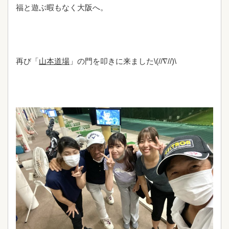
福と遊ぶ暇もなく大阪へ。
再び「
山本道場
」の門を叩きに来ました\(//∇//)\