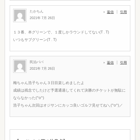
たかちん
返信
引用
2021年 7月 26日
１３番、本グリーンで、１度しかラウンドしてない(T . T)
いつもサブグリーン(T . T)
民泊パパ
返信
引用
2021年 7月 26日
梅ちゃん浩子ちゃん３日目楽しめましたよ
成績は残念でしたけど予選通過してくれて決勝のチケットが無駄に
ならなかった(^o^)
浩子ちゃん次回はオジサンにカッコ良いゴルフ見せてね＼(^o^)／