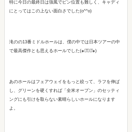
特に今日の最終日は強風でピン位置も難しく、キャディ
にとってはこの上ない面白さでした(o^^o)
滝のの13番ミドルホールは、僕の中では日本ツアーの中
で最高傑作とも思えるホールでした(๑･̑◡･̑๑)
あのホールはフェアウェイをもっと絞って、ラフを伸ば
し、グリーンを硬くすれば「全米オープン」のセッティ
ングにも引けを取らない素晴らしいホールになります
よ。