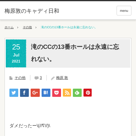
梅原敦のキャディ日和
menu
ホーム
その他
滝のCCの13番ホールは永遠に忘れない。
25
滝のCCの13番ホールは永遠に忘
Jul
れない。
2021
その他
3
梅原 敦
ダメだったー\(//∇//)\