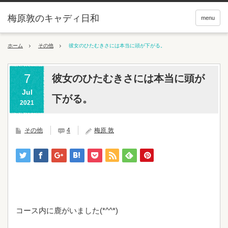
梅原敦のキャディ日和
menu
ホーム
その他
彼女のひたむきさには本当に頭が下がる。
7
彼女のひたむきさには本当に頭が
Jul
下がる。
2021
その他
4
梅原 敦
コース内に鹿がいました(*^^*)