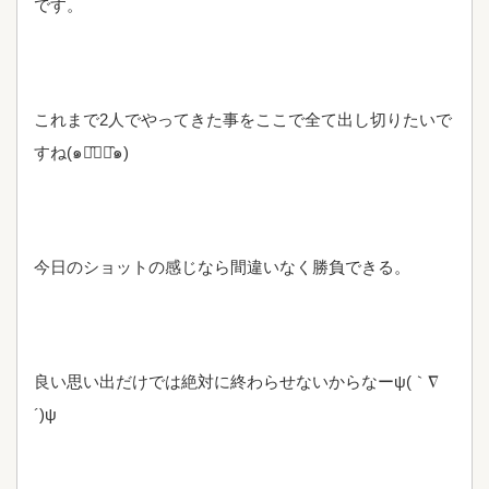
です。
これまで2人でやってきた事をここで全て出し切りたいで
すね(๑･̑◡･̑๑)
今日のショットの感じなら間違いなく勝負できる。
良い思い出だけでは絶対に終わらせないからなーψ(｀∇
´)ψ