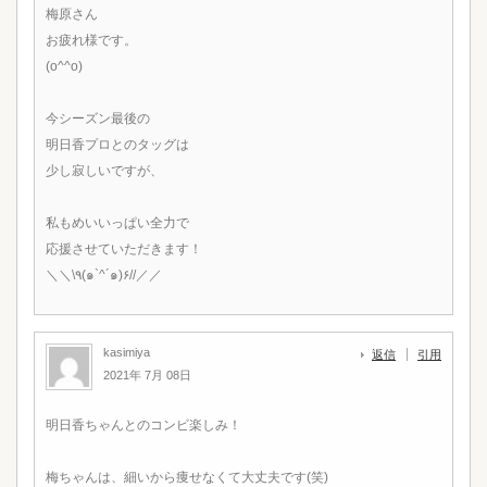
梅原さん
お疲れ様です。
(o^^o)
今シーズン最後の
明日香プロとのタッグは
少し寂しいですが、
私もめいいっぱい全力で
応援させていただきます！
＼＼\٩(๑`^´๑)۶//／／
kasimiya
返信
引用
2021年 7月 08日
明日香ちゃんとのコンビ楽しみ！
梅ちゃんは、細いから痩せなくて大丈夫です(笑)