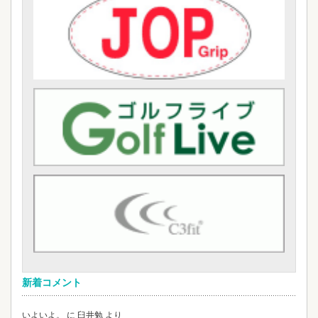
新着コメント
いよいよ。
に
臼井勉
より