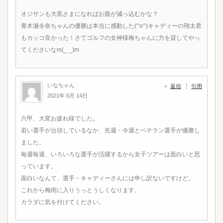
オジサンも大黒さまになればお腹が減っ込むかな？
青木瀬令奈ちゃんの優勝は本当に感動した(^o^)キャディーの翔太君
もカッコ良かった！さてゴルフの女神様梅ちゃんに力を貸してやっ
てくださいなm(_ _)m
いなちゃん
返信
引用
2021年 6月 14日
六甲、大変お疲れ様でした。
若い選手が台頭しているなか、先週・今週とベテラン選手が優勝し
ました。
毎週毎週、いろいろな選手が活躍するから女子ツアーは面白いと思
っています。
面白いなんて、選手・キャディーさんには申し訳ないですけど。
これから梅雨に入りうっとうしくなります。
カラダに気を付けてください。