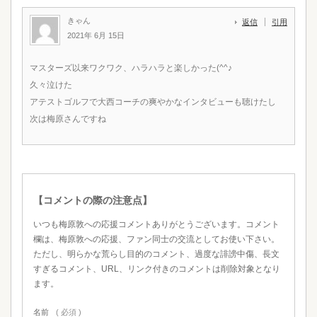
きゃん
返信
引用
2021年 6月 15日
マスターズ以来ワクワク、ハラハラと楽しかった(^^♪
久々泣けた
アテストゴルフで大西コーチの爽やかなインタビューも聴けたし
次は梅原さんですね
【コメントの際の注意点】
いつも梅原敦への応援コメントありがとうございます。コメント
欄は、梅原敦への応援、ファン同士の交流としてお使い下さい。
ただし、明らかな荒らし目的のコメント、過度な誹謗中傷、長文
すぎるコメント、URL、リンク付きのコメントは削除対象となり
ます。
名前
( 必須 )