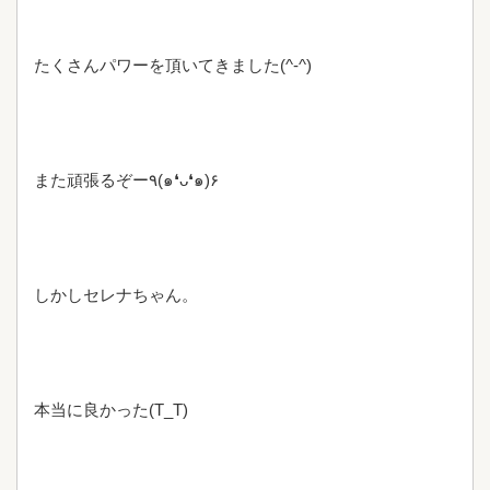
たくさんパワーを頂いてきました(^-^)
また頑張るぞー٩(๑❛ᴗ❛๑)۶
しかしセレナちゃん。
本当に良かった(T_T)