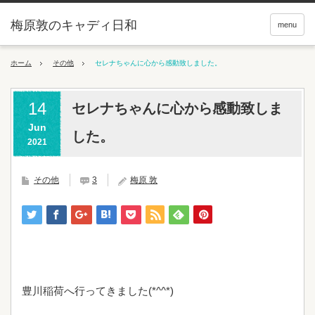
梅原敦のキャディ日和
menu
ホーム
その他
セレナちゃんに心から感動致しました。
14
セレナちゃんに心から感動致しま
Jun
した。
2021
その他
3
梅原 敦
豊川稲荷へ行ってきました(*^^*)