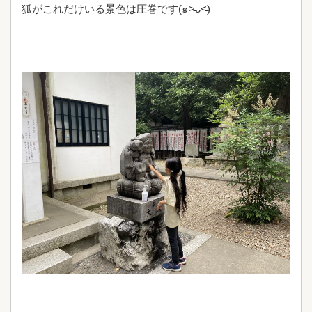
狐がこれだけいる景色は圧巻です(๑˃̵ᴗ˂̵)