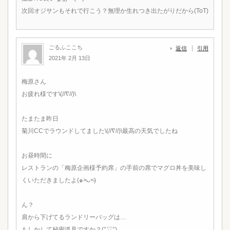
次回オジサンもそれで行こう？無理か生れつき出たがりだから(ToT)
ごるふここち
返信
引用
2021年 2月 13日
梅原さん
お疲れ様です\(//∇//)\
たまたま昨日
菊川CCでラウンドしてました\(//∇//)\最高の天気でしたね
お昼時間に
レストランの「梅原企画様予約席」の手前の席でマグロ丼を美味し
くいただきましたよ(๑˃̵ᴗ˂̵)
ん？
肩から下げてるランドリーバッグは…
もしかして秘密道具ですか？(°▽°)