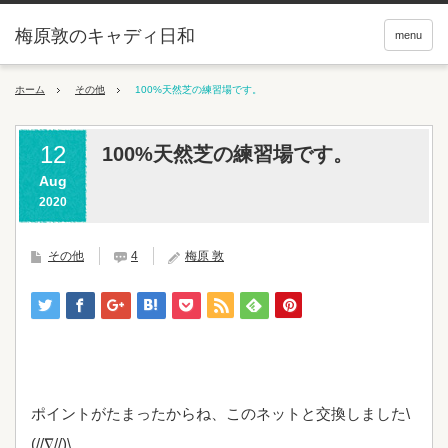
梅原敦のキャディ日和
menu
ホーム
その他
100%天然芝の練習場です。
12
100%天然芝の練習場です。
Aug
2020
その他
4
梅原 敦
ポイントがたまったからね、このネットと交換しました\
(//∇//)\