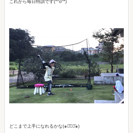
これから毎日特訓です(*^o^*)
どこまで上手になれるかな(๑･̑◡･̑๑)