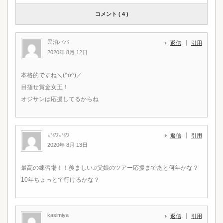
コメント ( 4 )
民泊パパ
返信
引用
2020年 8月 12日
本格的ですね＼(^o^)／
目指せ賞金女王！
オジサンは応援してるからね
いのいの
返信
引用
2020年 8月 13日
最高の練習場！！羨ましい♫父娘のツアー応援まであと何年かな？
10年ちょっとで行けるかな？
kasimiya
返信
引用