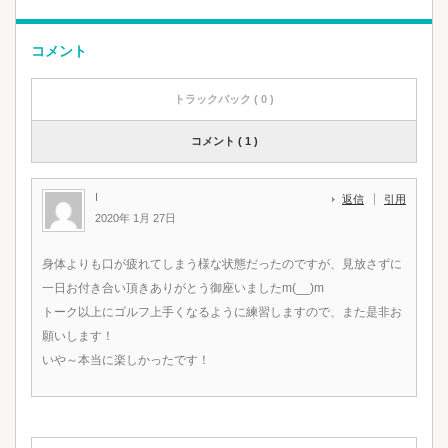
コメント
トラックバック ( 0 )
コメント ( 1 )
I
返信
引用
2020年 1月 27日
身体よりも口が疲れてしまう様な状態だったのですが、見放さずに
一日お付き合い頂きありがとう御座いましたm(__)m
トーク以上にゴルフ上手くなるように練習しますので、また是非お
願いします！
いや～本当に楽しかったです！