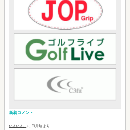
新着コメント
いよいよ。
に
臼井勉
より