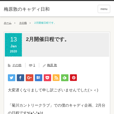
梅原敦のキャディ日和
menu
ホーム
その他
2月開催日程です。
13
2月開催日程です。
Jan
2020
その他
1
梅原 敦
大変遅くなりまして申し訳ございませんでした(＞＜)
「菊川カントリークラブ」での僕のキャディ企画、2月分
の日程です٩(๑❛ᴗ❛๑)۶