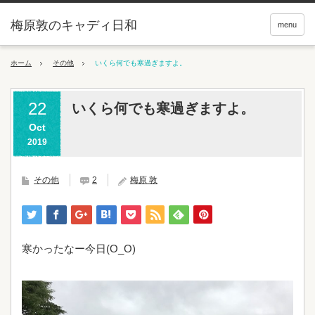
梅原敦のキャディ日和
menu
ホーム
その他
いくら何でも寒過ぎますよ。
22
いくら何でも寒過ぎますよ。
Oct
2019
その他
2
梅原 敦
寒かったなー今日(O_O)