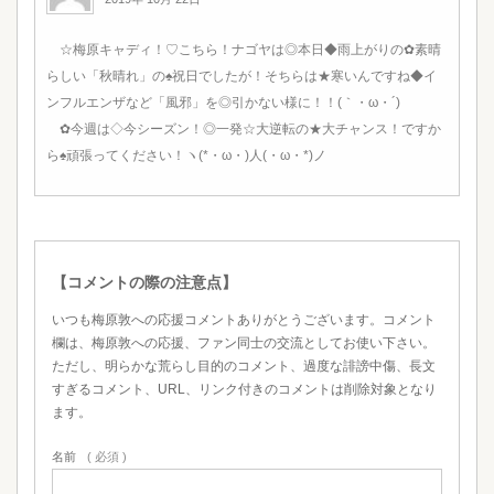
☆梅原キャディ！♡こちら！ナゴヤは◎本日◆雨上がりの✿素晴
らしい「秋晴れ」の♠祝日でしたが！そちらは★寒いんですね◆イ
ンフルエンザなど「風邪」を◎引かない様に！！(｀・ω・´)ゞ
✿今週は◇今シーズン！◎一発☆大逆転の★大チャンス！ですか
ら♠頑張ってください！ヽ(*・ω・)人(・ω・*)ノ
【コメントの際の注意点】
いつも梅原敦への応援コメントありがとうございます。コメント
欄は、梅原敦への応援、ファン同士の交流としてお使い下さい。
ただし、明らかな荒らし目的のコメント、過度な誹謗中傷、長文
すぎるコメント、URL、リンク付きのコメントは削除対象となり
ます。
名前
( 必須 )