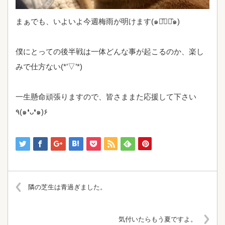
まぁでも、いよいよ今週梅雨が明けます(๑･̑◡･̑๑)
僕にとっての後半戦は一体どんな事が起こるのか、楽し
みで仕方ない(*’▽’*)
一生懸命頑張りますので、皆さままた応援して下さい
٩(๑❛ᴗ❛๑)۶
隣の芝生は青過ぎました。
気付いたらもう夏ですよ。