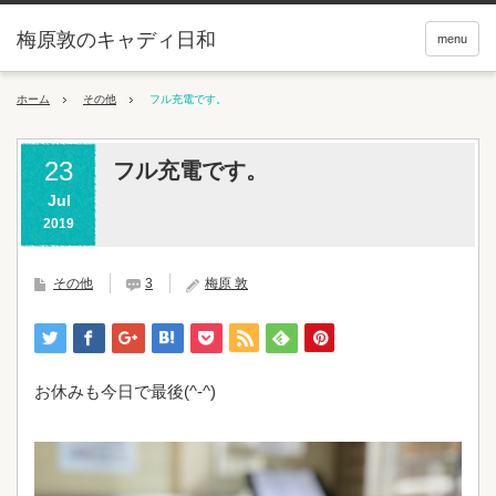
梅原敦のキャディ日和
menu
ホーム
その他
フル充電です。
23
フル充電です。
Jul
2019
その他
3
梅原 敦
お休みも今日で最後(^-^)