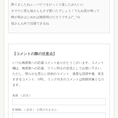
降りましたねぇ～バケツをひっくり返したみたいに
オマケに雷も福さんもさぞ驚いたでしょう！でもね雷が鳴って
蝉が鳴きはじめれば梅雨明けだそうですよ(^_^o)
福さんも外で活躍できるね
【コメントの際の注意点】
いつも梅原敦への応援コメントありがとうございます。コメント
欄は、梅原敦への応援、ファン同士の交流としてお使い下さい。
ただし、明らかな荒らし目的のコメント、過度な誹謗中傷、長文
すぎるコメント、URL、リンク付きのコメントは削除対象となり
ます。
名前
( 必須 )
E-MAIL
( 必須 ) - 公開されません -