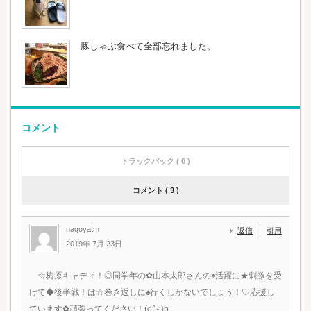
豚しゃぶ食べて全部忘れました。
コメント
トラックバック ( 0 )
コメント ( 3 )
nagoyatm
返信
引用
2019年 7月 23日
☆梅原キャディ！◎同学年の✿山本太郎さんの♠活躍に★刺激を受
けて◆後半戦！は☆巻き返しに♠行くしかないでしょう！♡応援し
ています✿頑張ってください！(o^-‘)b