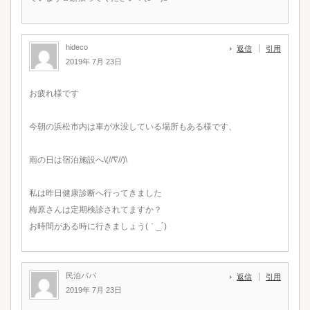
hideco
返信
引用
2019年 7月 23日
お疲れ様です
今朝の浜松市内は車が水没している場所もある様です、
雨の日は宿泊施設へ\(//∇//)\
私は昨日健康診断へ行ってきました
梅原さんは定期検診されてますか？
お時間がある時に行きましょう(｀_´)ゞ
民泊パパ
返信
引用
2019年 7月 23日