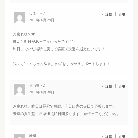
つるちゃん
返信
引用
2019年 6月 29日
お疲れ様です！
ほんと明日があって良かったです(^^)
昨日までいた場所に戻して笑顔で次週を迎えたいです！
我々も”クミちゃん&梅ちゃん”をしっかりサポートします！！
風の善さん
返信
引用
2019年 6月 30日
お疲れ様、昨日は長靴で観戦。今日は家の寺日で応援します。
来週の資生堂・戸塚GCは4日間参ります、頑張ってくださいね。
珍樹
返信
引用