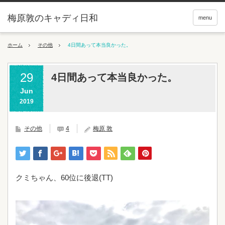
梅原敦のキャディ日和
menu
ホーム
その他
4日間あって本当良かった。
29
4日間あって本当良かった。
Jun
2019
その他
4
梅原 敦
クミちゃん、60位に後退(TT)