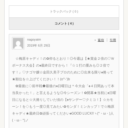
トラックバック ( 0 )
コメント ( 4 )
nagoyatm
返信
引用
2019年 6月 29日
☆梅原キャディ！の✿仰るとおり！◎今週は【★賞金２倍の♡Ｗ
ボーナス大会】の♠最終日ですから！『☆１打の重みも◎２倍で
す！』♡ナゴヤ嬢☆金田久美子プロのために◎出来る限り♠捲って
★順位を☆上げてください！！(o^-‘)b
✿最後に◇前半戦◆最後の♠日曜日は＊今大会「♠４日間あって本
当良かった！」と言えるような◎今シーズン！✿開幕★当初に♠日曜
日になると☆大捲りしていた頃の【♠サンデー♡クミコ！】☆カモ
ーン！を◇もう一度◎見てみたい✿モンダ！ミンカップ！で☆梅原
キャディ★最終日✿頑張ってください♠GOOD LUCK!!ヽ(*・ω・)人
(・ω・*)ノ