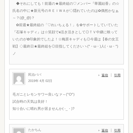
◆それにしても！前週の★最終組の♡メンバー『華麗結香』の☆
氏名の中に★新元号のＲＥＩＷＡが◇隠れていたのは✿偶然かなぁ
～？(@_@)？
✿前週★最終組の「♡れいちぇる！」を✿サポートしていていた
『石塚キャディ』は☆笑顔で♠活き活きとして◎ＴＶ中継に映って
いたのが✿印象的でしたよ！☆梅原キャディも◎今週は【春の女王
戦】◇最終日★最終組を◎目指してくださいヽ(*・ω・)人(・ω・*)
ノ
民泊パパ
返信
引用
2019年 4月 02日
毛ガニとレモンサワー良いなァ～(^O^)
試合時の天気は良好！
知り合いに晴れ男が居ませんか( -_・)?
たかちん
返信
引用