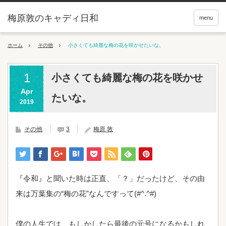
梅原敦のキャディ日和
menu
ホーム
その他
小さくても綺麗な梅の花を咲かせたいな。
1
小さくても綺麗な梅の花を咲かせ
Apr
たいな。
2019
その他
3
梅原 敦
『令和』と聞いた時は正直、「？」だったけど、その由
来は万葉集の“梅の花”なんですって(#^.^#)
僕の人生では、もしかしたら最後の元号になるかもしれ