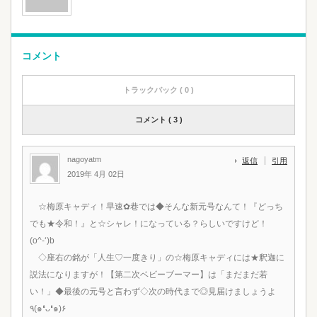
コメント
トラックバック ( 0 )
コメント ( 3 )
nagoyatm
返信
引用
2019年 4月 02日
☆梅原キャディ！早速✿巷では◆そんな新元号なんて！『どっち
でも★令和！』と☆シャレ！になっている？らしいですけど！
(o^-‘)b
◇座右の銘が「人生♡一度きり」の☆梅原キャディには★釈迦に
説法になりますが！【第二次ベビーブーマー】は「まだまだ若
い！」◆最後の元号と言わず◇次の時代まで◎見届けましょうよ
٩(๑❛ᴗ❛๑)۶