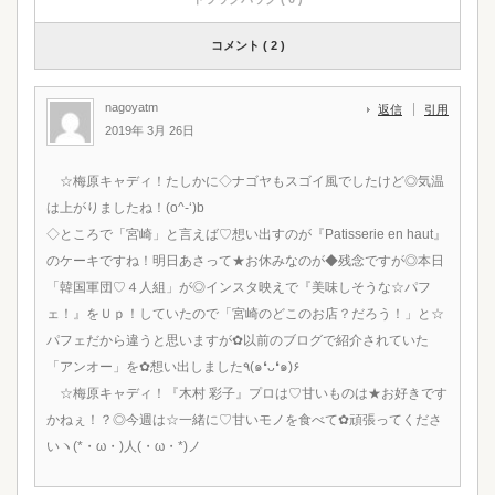
コメント ( 2 )
nagoyatm
返信
引用
2019年 3月 26日
☆梅原キャディ！たしかに◇ナゴヤもスゴイ風でしたけど◎気温
は上がりましたね！(o^-‘)b
◇ところで「宮崎」と言えば♡想い出すのが『Patisserie en haut』
のケーキですね！明日あさって★お休みなのが◆残念ですが◎本日
「韓国軍団♡４人組」が◎インスタ映えで『美味しそうな☆パフ
ェ！』をＵｐ！していたので「宮崎のどこのお店？だろう！」と☆
パフェだから違うと思いますが✿以前のブログで紹介されていた
「アンオー」を✿想い出しました٩(๑❛ᴗ❛๑)۶
☆梅原キャディ！『木村 彩子』プロは♡甘いものは★お好きです
かねぇ！？◎今週は☆一緒に♡甘いモノを食べて✿頑張ってくださ
いヽ(*・ω・)人(・ω・*)ノ