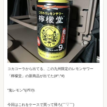
コカコーラから出てる、この九州限定のレモンサワー
「檸檬堂」の新商品が出てた(#^.^#)
“鬼レモン”\(//∇//)\
今回はこれをケースで買って帰ろ(￣▽￣)