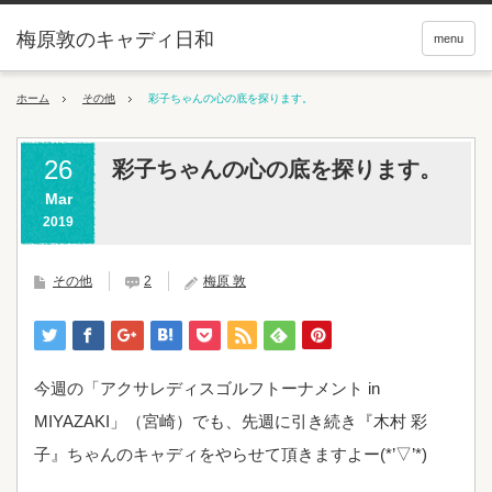
梅原敦のキャディ日和
menu
ホーム
その他
彩子ちゃんの心の底を探ります。
26
彩子ちゃんの心の底を探ります。
Mar
2019
その他
2
梅原 敦
今週の「アクサレディスゴルフトーナメント in
MIYAZAKI」（宮崎）でも、先週に引き続き『木村 彩
子』ちゃんのキャディをやらせて頂きますよー(*’▽’*)