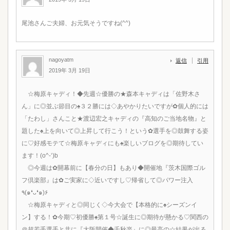
尾池さんご夫婦、お元気そうですね(^^)
nagoyatm
返信
引用
2019年 3月 19日
☆梅原キャディ！◆先週☆優勝の★森本キャディは「佐野木さ
ん」に◎並ぶ節目の♠３２勝には◇あやかりたいですが✿個人的には
「たわし」さんこと★渡辺宏之キャディの『高知のご当地名物』と
題した♠上を向いて◎上昇して行こう！という✿選手を◎鼓舞する姿
に♡好感モテて☆梅原キャディにも♠楽しいブログを◎期待してい
ます！(o^-‘)b
◎今週は✿開幕前に【春分の日】もあり◆開催地『茨木国際ゴル
フ倶楽部』は✿ご実家に◇近いですし♡帰省して◎パワー注入
٩(๑❛ᴗ❛๑)۶
☆梅原キャディと◎同じく◇今大会で【本格的に♠シーズンイ
ン】する！✿今期♡初優勝♠第１号☆誕生に◎期待が懸かる♡関西の
＠超若手選手と共に『大阪開催◆千秋楽』に◎最高の☆結果が出る