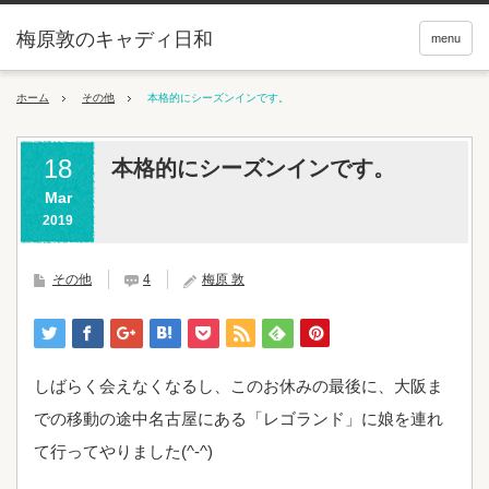
梅原敦のキャディ日和
menu
ホーム
その他
本格的にシーズンインです。
18
本格的にシーズンインです。
Mar
2019
その他
4
梅原 敦
しばらく会えなくなるし、このお休みの最後に、大阪ま
での移動の途中名古屋にある「レゴランド」に娘を連れ
て行ってやりました(^-^)