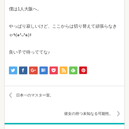
僕は1人大阪へ。
やっぱり寂しいけど、ここからは切り替えて頑張らなき
ゃ٩(๑❛ᴗ❛๑)۶
良い子で待っててな♪
日本一のマスター室。
彼女の持つ未知なる可能性。