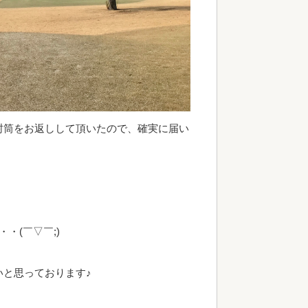
封筒をお返しして頂いたので、確実に届い
・(￣▽￣;)
と思っております♪