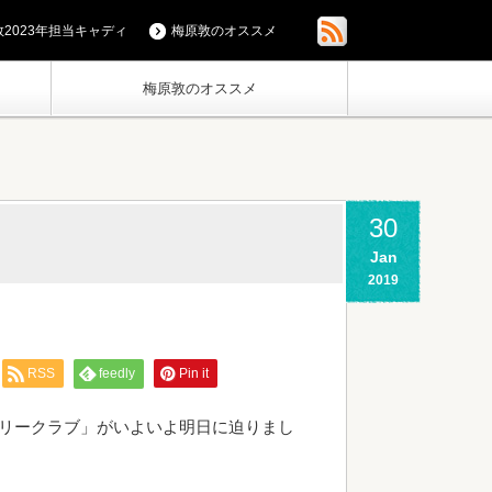
2023年担当キャディ
梅原敦のオススメ
梅原敦のオススメ
30
。
Jan
2019
RSS
feedly
Pin it
ントリークラブ」がいよいよ明日に迫りまし