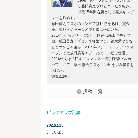
1998年の「つるやオープン」よ
り藤田寛之プロとコンビを組み、
以後15年間右腕として専属キャデ
ィーを務める。
藤田寛之プロとのコンビでは14勝をあげ、賞金
王、海外メジャーなどでも常に横にいた。
2014年からフリーになり、以後は森田理香子プ
ロ、成田美寿々プロ、李知姫プロ、鈴木愛プロな
どとコンビを組み、2015年サントリーレディスオ
ープンでは成田美寿々プロとのコンビで優勝。
2016年では「日本ゴルフツアー選手権 森ビルカ
ップ」にて、塚田 陽亮プロとコンビを組み優勝を
あげた。
通算21勝。
投稿一覧
ピックアップ記事
2022/2/15
いよいよ。