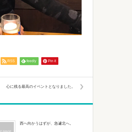
RSS
feedly
Pin it
心に残る最高のイベントとなりました。
西へ向かうはずが、急遽北へ。