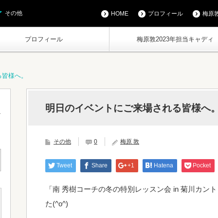
その他
HOME
プロフィール
梅原敦
プロフィール
梅原敦2023年担当キャディ
る皆様へ。
明日のイベントにご来場される皆様へ
その他
0
梅原 敦
Tweet
Share
+1
Hatena
Pocket
「南 秀樹コーチの冬の特別レッスン会 in 菊川カ
た(^o^)