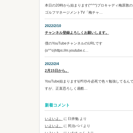
本日の20時から始まります(*^^*)プロキャディ梅原敦の
ゴルフマネージメントTV「梅チャ…
2022/2/10
チャンネル登録よろしくお願いします。
僕のYouTubeチャンネルのURLです
(o^^o)https://m.youtube.c…
2022/2/4
2月15日から。
YouTube始まります\(//∇//)\今必死で色々勉強してるん
すが、正直恐ろしく過酷…
新着コメント
いよいよ。
に
臼井勉
より
いよいよ。
に
民泊パパ
より