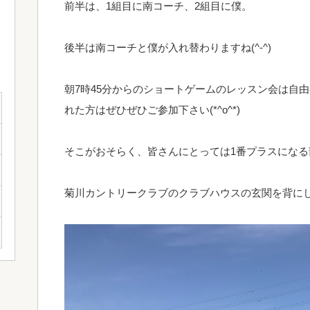
前半は、1組目に南コーチ、2組目に僕。
後半は南コーチと僕が入れ替わりますね(^-^)
朝7時45分からのショートゲームのレッスン会は自
れた方はぜひぜひご参加下さい(*^o^*)
そこがおそらく、皆さんにとっては1番プラスになる部分
菊川カントリークラブのクラブハウスの玄関を背に