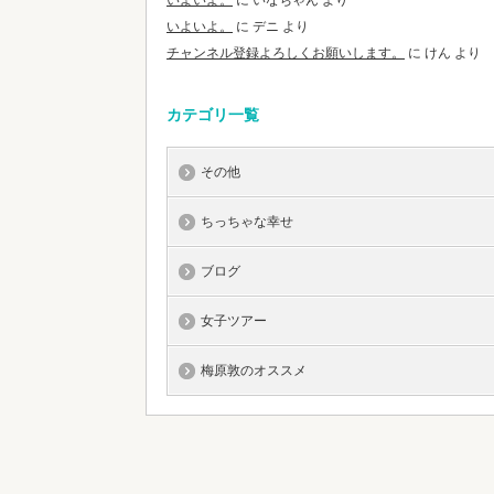
いよいよ。
に
いなちゃん
より
いよいよ。
に
デニ
より
チャンネル登録よろしくお願いします。
に
けん
より
カテゴリ一覧
その他
ちっちゃな幸せ
ブログ
女子ツアー
梅原敦のオススメ