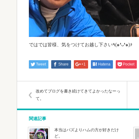
ではでは皆様、気をつけてお越し下さい٩(๑❛ᴗ❛๑)۶
Tweet
Share
+1
Hatena
Pocket
改めてブログを書き続けてきてよかったなーっ
て。
関連記事
本当はバズよりハムの方が好きだけ
ど。