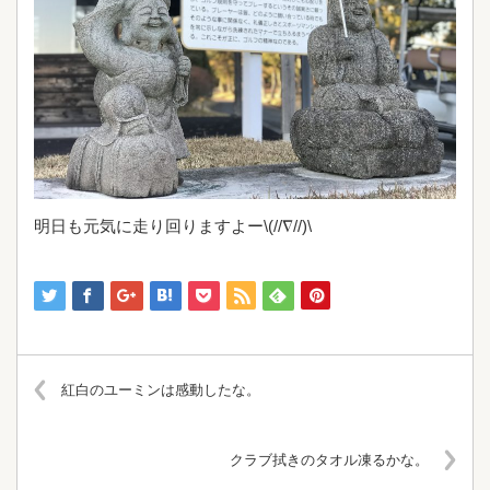
明日も元気に走り回りますよー\(//∇//)\
紅白のユーミンは感動したな。
クラブ拭きのタオル凍るかな。