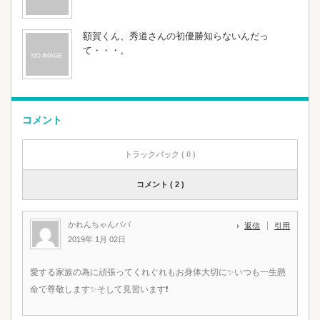
額賀くん、秀道さんの初優勝知らないんだっ
て・・・。
コメント
トラックバック ( 0 )
コメント ( 2 )
かれんちゃんパパ
返信
引用
2019年 1月 02日
愛する家族の為に頑張ってくれぐれもお身体大切に✨いつも一生懸
命で尊敬します✨そして見習います❗