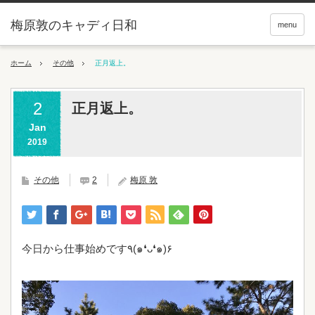
梅原敦のキャディ日和
menu
ホーム
その他
正月返上。
2
正月返上。
Jan
2019
その他
2
梅原 敦
今日から仕事始めです٩(๑❛ᴗ❛๑)۶