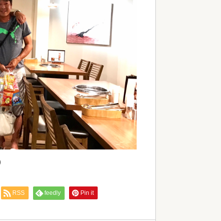
)
RSS
feedly
Pin it