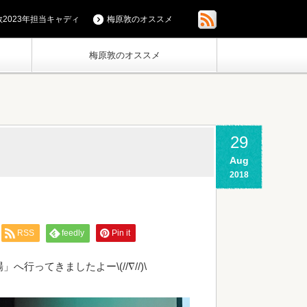
2023年担当キャディ
梅原敦のオススメ
梅原敦のオススメ
29
Aug
2018
RSS
feedly
Pin it
ってきましたよー\(//∇//)\