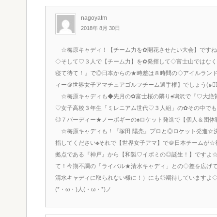
nagoyatm
2018年 8月 30日
☆梅原キャディ！【チーム力を✿開花させたい大会】ですね◆男
◇そして♡３人で【チーム力】を✿発揮して◇富士山ではな
寝て待て！』で◎日本からの★時差は８時間の◇アイルランド
ィー＠世界女子アマチュアゴルフチーム選手権】でしょう(๑･̑◡･̑
☆梅原キャディも◆先月の✿富士桜の隣り♠鳴沢で『♡大絶
♡女子高校３年生「ミレニアム世代♡３人組」の✿その中でも
☆梅原キャディも！『塚田 陽亮』プロと◎ロケット発進☆
指してください♠それで【世界女子アマ】で＠日本チームが☆
拠点である『神戸』から【和製♡イボミの◎誕生！】ですよ☆
て！今期不調の「ライバル★清水キャディ」との◇差を広げ
清水キャディに取られない様に！）にも◎期待していますよ◇
(*・ω・)人(・ω・*)ノ