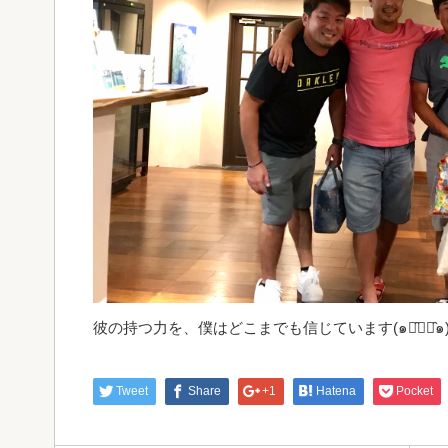
彼の持つ力を、僕はどこまでも信じています(๑･̑◡･̑๑
Tweet
Share
+1
Hatena
Pocket