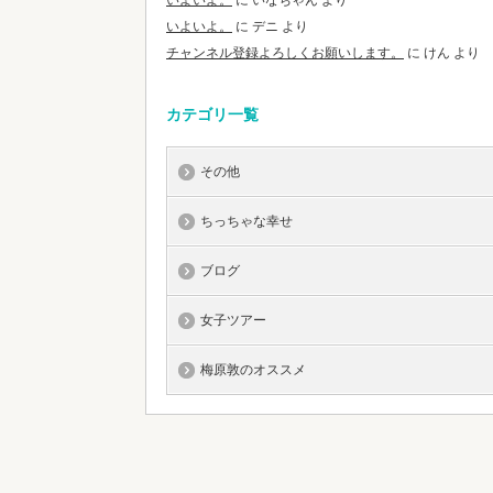
いよいよ。
に
いなちゃん
より
いよいよ。
に
デニ
より
チャンネル登録よろしくお願いします。
に
けん
より
カテゴリ一覧
その他
ちっちゃな幸せ
ブログ
女子ツアー
梅原敦のオススメ