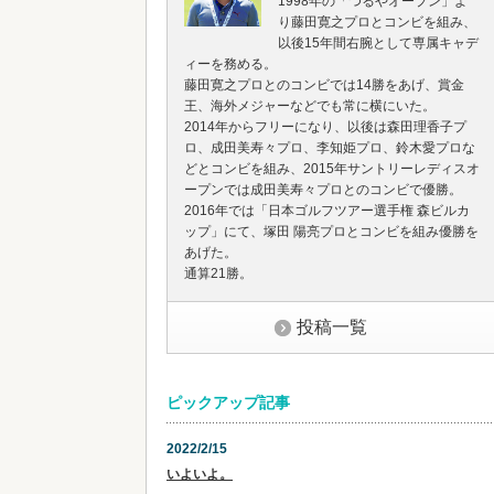
1998年の「つるやオープン」よ
り藤田寛之プロとコンビを組み、
以後15年間右腕として専属キャデ
ィーを務める。
藤田寛之プロとのコンビでは14勝をあげ、賞金
王、海外メジャーなどでも常に横にいた。
2014年からフリーになり、以後は森田理香子プ
ロ、成田美寿々プロ、李知姫プロ、鈴木愛プロな
どとコンビを組み、2015年サントリーレディスオ
ープンでは成田美寿々プロとのコンビで優勝。
2016年では「日本ゴルフツアー選手権 森ビルカ
ップ」にて、塚田 陽亮プロとコンビを組み優勝を
あげた。
通算21勝。
投稿一覧
ピックアップ記事
2022/2/15
いよいよ。