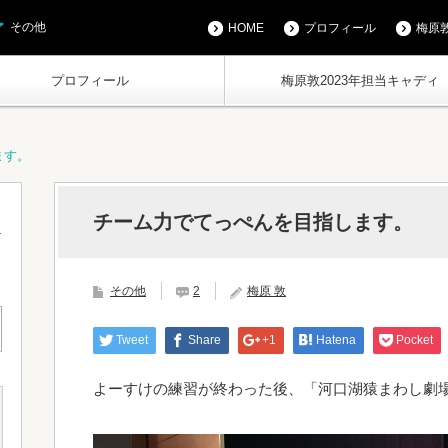
その他
HOME
プロフィール
梅原敦
プロフィール
梅原敦2023年担当キャディ
ます。
チーム力でてっぺんを目指します。
その他
2
梅原 敦
Tweet
Share
+1
Hatena
Pocket
よーすけの練習が終わった後、「河口湖猿まわし劇場」へ行