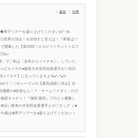
返信
引用
子ツアーを盛り上げてください(o^-‘)b
く◎世界の頂点！を目指すと言えば！『果報は♡
で開幕した【第28回♡エスピリトサントトロフ
๑)♪
賛』で◇私は「去年から☆イチオシ」していた
☆ピカイチの♠爆発力＠安田祐香選手が◇初日
◎７バーディー★ノーボギーの♠ロケット発進で【個人＆団体戦☆ＴＯＰ】に立っていますよ٩(๑❛ᴗ❛๑)۶
決めて！◇今シーズンの【最高成績☆頂点】目
初優勝の♠快挙なら！？「チーム♡イボミ」の◎
梅原キャディ！『塚田 陽亮』プロと☆優勝し
て✿近い将来の＠安田祐香選手との♡タッグ（★
今週は✿男子ツアーを♠盛り上げてくださいヽ