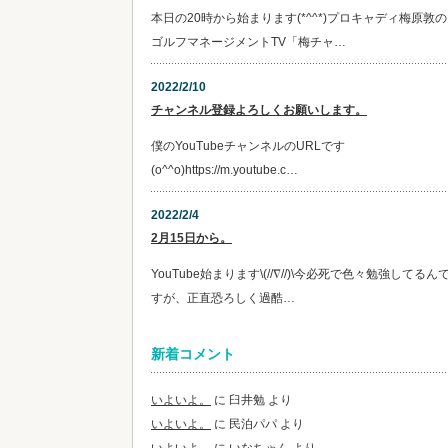
本日の20時から始まります(*^^*)プロキャディ梅原敦の
ゴルフマネージメントTV「梅チャ…
2022/2/10
チャンネル登録よろしくお願いします。
僕のYouTubeチャンネルのURLです
(o^^o)https://m.youtube.c…
2022/2/4
2月15日から。
YouTube始まります\(//∇//)\今必死で色々勉強してるん
すが、正直恐ろしく過酷…
新着コメント
いよいよ。
に
臼井勉
より
いよいよ。
に
民泊パパ
より