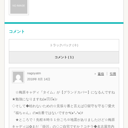
コメント
トラックバック ( 0 )
コメント ( 1 )
nagoyatm
返信
引用
2018年 8月 14日
☆梅原キャディ『タイム』が【グランドカバー】になるんですね
★勉強になりますね(๑･̑◡･̑๑)♪
◇そして◆枯れないための☆見張り番と言えば◎留守を守る♡愛犬
『福ちゃん』の♠出番ではないですか٩(๑❛ᴗ❛๑)۶
★ところで！先程８時５１分ごろ※地震がありましたけど☆梅原
キャディは✿まだ「掛川」の◇ご自宅ですか？コチラ◆名古屋市内