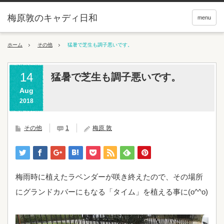
梅原敦のキャディ日和
menu
ホーム
その他
猛暑で芝生も調子悪いです。
14
猛暑で芝生も調子悪いです。
Aug
2018
その他
1
梅原 敦
梅雨時に植えたラベンダーが咲き終えたので、その場所
にグランドカバーにもなる「タイム」を植える事に(o^^o)