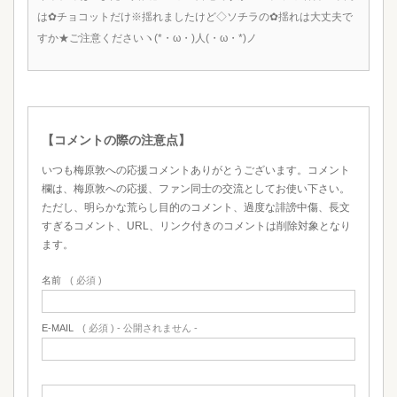
は✿チョコットだけ※揺れましたけど◇ソチラの✿揺れは大丈夫で
すか★ご注意くださいヽ(*・ω・)人(・ω・*)ノ
【コメントの際の注意点】
いつも梅原敦への応援コメントありがとうございます。コメント
欄は、梅原敦への応援、ファン同士の交流としてお使い下さい。
ただし、明らかな荒らし目的のコメント、過度な誹謗中傷、長文
すぎるコメント、URL、リンク付きのコメントは削除対象となり
ます。
名前
( 必須 )
E-MAIL
( 必須 ) - 公開されません -