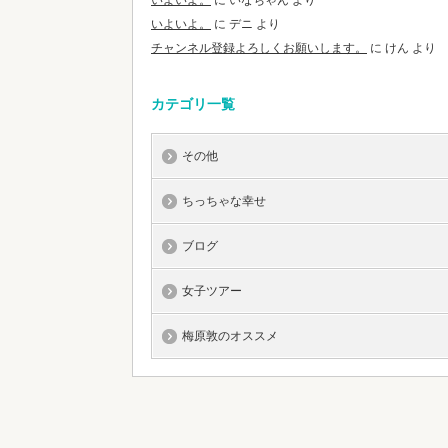
いよいよ。
に
いなちゃん
より
いよいよ。
に
デニ
より
チャンネル登録よろしくお願いします。
に
けん
より
カテゴリ一覧
その他
ちっちゃな幸せ
ブログ
女子ツアー
梅原敦のオススメ