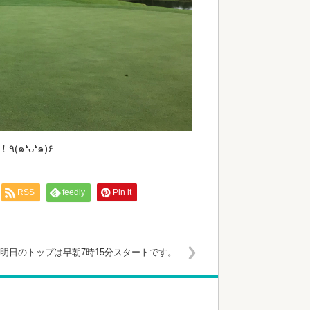
3日間、弓美子ちゃんと優勝目指して頑張ります！！！٩(๑❛ᴗ❛๑)۶
RSS
feedly
Pin it
明日のトップは早朝7時15分スタートです。