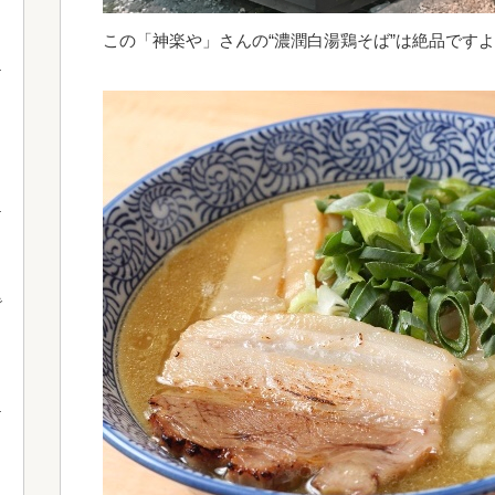
この「神楽や」さんの“濃潤白湯鶏そば”は絶品ですよ\(//∇
で