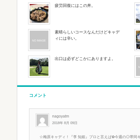
疲労回復にはこの丼。
素晴らしいコースなんだけどキャデ
ィには辛い。
出口は必ずどこかにありますよ。
コメント
nagoyatm
2018年 8月 09日
☆梅原キャディ！『李 知姫』プロと言えば✿今週の◎帯同