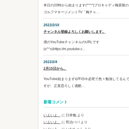
本日の20時から始まります(*^^*)プロキャディ梅原敦の
ゴルフマネージメントTV「梅チャ…
2022/2/10
チャンネル登録よろしくお願いします。
僕のYouTubeチャンネルのURLです
(o^^o)https://m.youtube.c…
2022/2/4
2月15日から。
YouTube始まります\(//∇//)\今必死で色々勉強してるん
すが、正直恐ろしく過酷…
新着コメント
いよいよ。
に
臼井勉
より
いよいよ。
に
民泊パパ
より