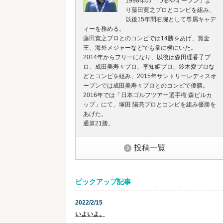
1998年の「つるやオープン」よ
り藤田寛之プロとコンビを組み、
以後15年間右腕として専属キャデ
ィーを務める。
藤田寛之プロとのコンビでは14勝をあげ、賞金
王、海外メジャーなどでも常に横にいた。
2014年からフリーになり、以後は森田理香子プ
ロ、成田美寿々プロ、李知姫プロ、鈴木愛プロな
どとコンビを組み、2015年サントリーレディスオ
ープンでは成田美寿々プロとのコンビで優勝。
2016年では「日本ゴルフツアー選手権 森ビルカ
ップ」にて、塚田 陽亮プロとコンビを組み優勝を
あげた。
通算21勝。
投稿一覧
ピックアップ記事
2022/2/15
いよいよ。