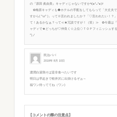
の『原田 眞由美』キャディじゃないですか٩(๑❛ᴗ❛๑)۶
✿梅原キャディも◆ホテルの手配をしてもらって「大丈夫で
すから( ^ω^ )」って※言われましたか？「♡言われたい！
て！あるかなぁ？って≪★冗談ですが！（笑）≫ ✿今週は『
ャディで★どっちが♡仲良く☆上位◇ＴＯＰフィニッシュするか
*)ノ
民泊パパ
2018年 8月 10日
濃潤白湯鶏そば是非食べたいです
明日は早起きで軽井沢に出掛けるぞぉ～
福ワン待っててね（ワン)
【コメントの際の注意点】