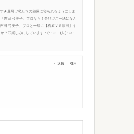
す★最悪♡私たちの部屋に寝られるようにしま
？」『吉田 弓美子』プロなら！是非♡ご一緒になん
吉田 弓美子』プロと一緒に【梅原ＶＳ原田】キ
？♡楽しみにしていますヽ(*・ω・)人(・ω・
返信
引用