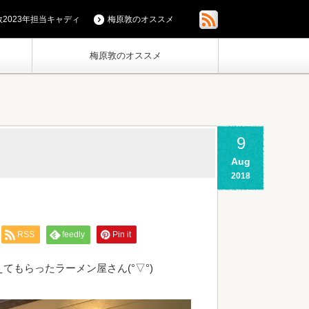
2023年担当キャディ
梅原敦のオススメ
梅原敦のオススメ
9
Aug
2018
RSS
feedly
Pin it
もらったラーメン屋さん(°▽°)