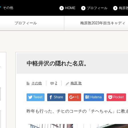
その他
HOME
プロフィール
梅原敦
プロフィール
梅原敦2023年担当キャディ
中軽井沢の隠れた名店。
その他
2
梅原 敦
Tweet
Share
+1
Hatena
Pocket
昨年も行った、チヒのコーチの「チヘちゃん」に教えて