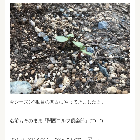
今シーズン3度目の関西にやってきましたよ。
名前もそのまま「関西ゴルフ倶楽部」(*^o^*)
“かんせい”じゃなく、“かんさい”ね(￣▽￣)