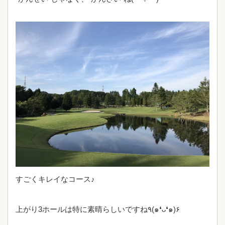
すごくキレイなコース♪
上がり3ホールは特に素晴らしいですね٩(๑❛ᴗ❛๑)۶