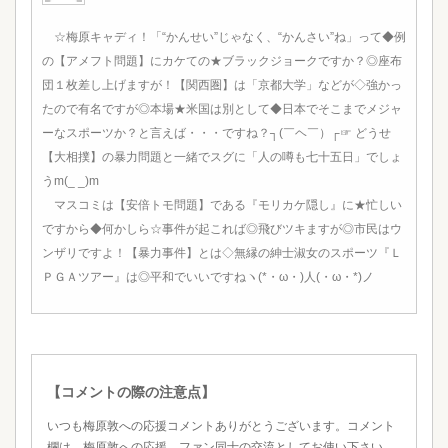
☆梅原キャディ！「“かんせい”じゃなく、“かんさい”ね」って◆例
の【アメフト問題】にカケての★ブラックジョークですか？◎座布
団１枚差し上げますが！【関西圏】は「京都大学」などが◇強かっ
たので有名ですが◎本場★米国は別として◆日本でそこまでメジャ
ーなスポーツか？と言えば・・・ですね？┐(￣ヘ￣）┌☞ どうせ
【大相撲】の暴力問題と一緒でスグに「人の噂も七十五日」でしょ
うm(_ _)m
マスコミは【安倍トモ問題】である『モリカケ隠し』に★忙しい
ですから◆何かしら☆事件が起これば◎飛びツキますが◎市民はウ
ンザリですよ！【暴力事件】とは◇無縁の紳士淑女のスポーツ『Ｌ
ＰＧＡツアー』は◎平和でいいですねヽ(*・ω・)人(・ω・*)ノ
【コメントの際の注意点】
いつも梅原敦への応援コメントありがとうございます。コメント
欄は、梅原敦への応援、ファン同士の交流としてお使い下さい。