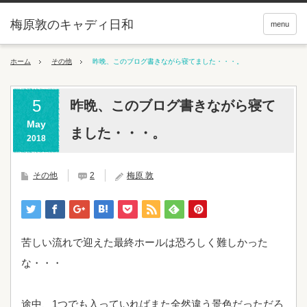
梅原敦のキャディ日和
menu
ホーム
その他
昨晩、このブログ書きながら寝てました・・・。
5
昨晩、このブログ書きながら寝て
May
ました・・・。
2018
その他
2
梅原 敦
苦しい流れで迎えた最終ホールは恐ろしく難しかった
な・・・
途中、1つでも入っていればまた全然違う景色だっただろ