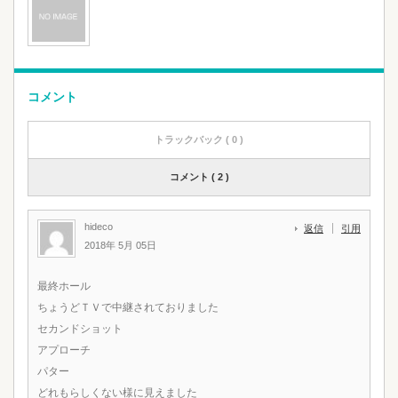
コメント
トラックバック ( 0 )
コメント ( 2 )
hideco
返信
引用
2018年 5月 05日
最終ホール
ちょうどＴＶで中継されておりました
セカンドショット
アプローチ
パター
どれもらしくない様に見えました