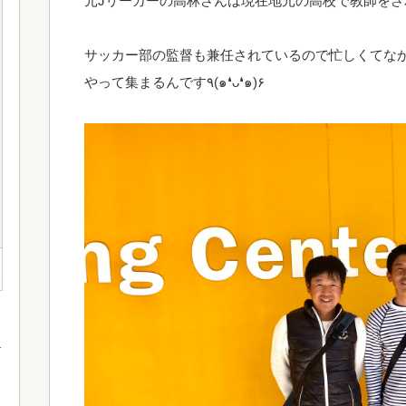
元Jリーガーの高林さんは現在地元の高校で教師をさ
サッカー部の監督も兼任されているので忙しくてな
やって集まるんです٩(๑❛ᴗ❛๑)۶