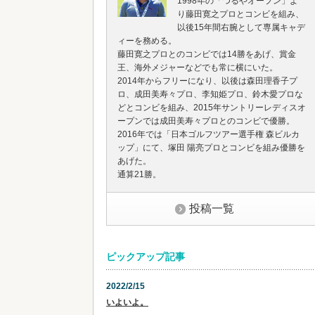
1998年の「つるやオープン」よ
り藤田寛之プロとコンビを組み、
以後15年間右腕として専属キャデ
ィーを務める。
藤田寛之プロとのコンビでは14勝をあげ、賞金
王、海外メジャーなどでも常に横にいた。
2014年からフリーになり、以後は森田理香子プ
ロ、成田美寿々プロ、李知姫プロ、鈴木愛プロな
どとコンビを組み、2015年サントリーレディスオ
ープンでは成田美寿々プロとのコンビで優勝。
2016年では「日本ゴルフツアー選手権 森ビルカ
ップ」にて、塚田 陽亮プロとコンビを組み優勝を
あげた。
通算21勝。
投稿一覧
ピックアップ記事
2022/2/15
いよいよ。