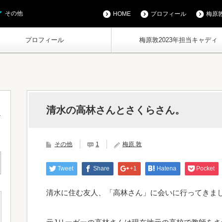
その他
HOME
プロフィール
梅原敦
プロフィール
梅原敦2023年担当キャディ
。
清水の高林さんとさくらさん。
その他
1
梅原 敦
Tweet
Share
+1
Hatena
Pocket
清水に住む友人、「高林さん」に会いに行ってきましたよ