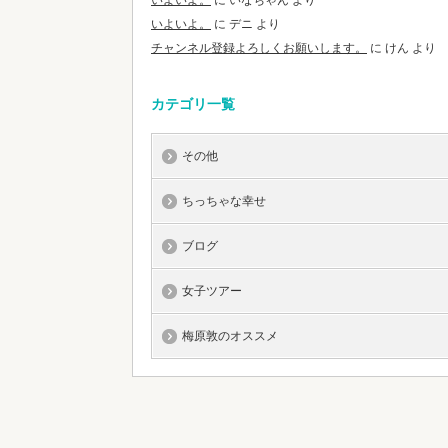
いよいよ。
に
いなちゃん
より
いよいよ。
に
デニ
より
チャンネル登録よろしくお願いします。
に
けん
より
カテゴリ一覧
その他
ちっちゃな幸せ
ブログ
女子ツアー
梅原敦のオススメ