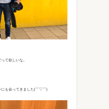
でって欲しいな。
にも会ってきました(￣▽￣)