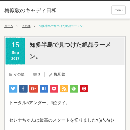
梅原敦のキャディ日和
menu
ホーム
その他
知多半島で見つけた絶品ラーメン。
15
知多半島で見つけた絶品ラーメ
Sep
ン。
2017
その他
3
梅原 敦
トータル5アンダー、4位タイ。
セレナちゃんは最高のスタートを切りました٩(๑❛ᴗ❛๑)۶