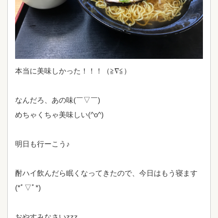
本当に美味しかった！！！（≧∇≦）
なんだろ、あの味(￣▽￣)
めちゃくちゃ美味しい(^o^)
明日も行ーこう♪
酎ハイ飲んだら眠くなってきたので、今日はもう寝ます
(*ﾟ▽ﾟ*)
おやすみなさいzzz