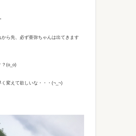
ー
れから先、必ず亜弥ちゃんは出てきます
o_o)
変えて欲しいな・・・(¬_¬)