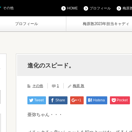
その他
HOME
プロフィール
梅原敦
プロフィール
梅原敦2023年担当キャディ
進化のスピード。
その他
1
梅原 敦
Tweet
Share
+1
Hatena
Pocket
亜弥ちゃん・・・