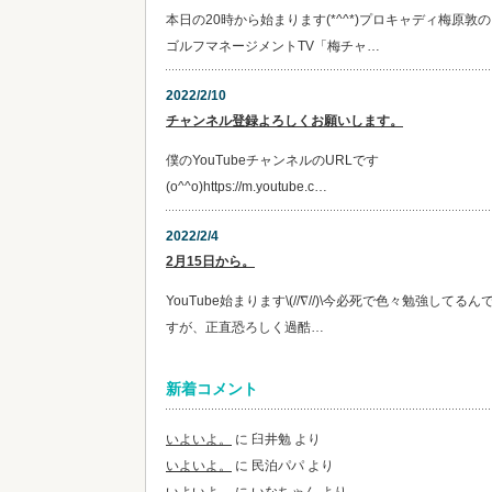
本日の20時から始まります(*^^*)プロキャディ梅原敦の
ゴルフマネージメントTV「梅チャ…
2022/2/10
チャンネル登録よろしくお願いします。
僕のYouTubeチャンネルのURLです
(o^^o)https://m.youtube.c…
2022/2/4
2月15日から。
YouTube始まります\(//∇//)\今必死で色々勉強してるん
すが、正直恐ろしく過酷…
新着コメント
いよいよ。
に
臼井勉
より
いよいよ。
に
民泊パパ
より