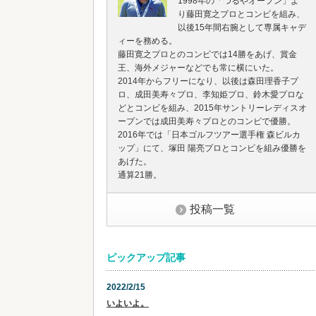
1998年の「つるやオープン」よ
り藤田寛之プロとコンビを組み、
以後15年間右腕として専属キャデ
ィーを務める。
藤田寛之プロとのコンビでは14勝をあげ、賞金
王、海外メジャーなどでも常に横にいた。
2014年からフリーになり、以後は森田理香子プ
ロ、成田美寿々プロ、李知姫プロ、鈴木愛プロな
どとコンビを組み、2015年サントリーレディスオ
ープンでは成田美寿々プロとのコンビで優勝。
2016年では「日本ゴルフツアー選手権 森ビルカ
ップ」にて、塚田 陽亮プロとコンビを組み優勝を
あげた。
通算21勝。
投稿一覧
ピックアップ記事
2022/2/15
いよいよ。