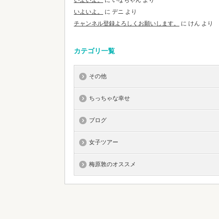
いよいよ。
に
いなちゃん
より
いよいよ。
に
デニ
より
チャンネル登録よろしくお願いします。
に
けん
より
カテゴリ一覧
その他
ちっちゃな幸せ
ブログ
女子ツアー
梅原敦のオススメ