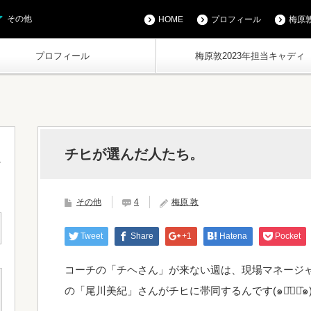
その他
HOME
プロフィール
梅原敦
プロフィール
梅原敦2023年担当キャディ
チヒが選んだ人たち。
その他
4
梅原 敦
Tweet
Share
+1
Hatena
Pocket
コーチの「チヘさん」が来ない週は、現場マネージ
の「尾川美紀」さんがチヒに帯同するんです(๑･̑◡･̑๑