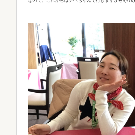
なので、これからはチヘちゃんで行きますから\(//∇//)