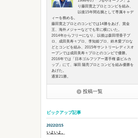
1998年の「つるやオープン」よ
り藤田寛之プロとコンビを組み、
以後15年間右腕として専属キャデ
ィーを務める。
藤田寛之プロとのコンビでは14勝をあげ、賞金
王、海外メジャーなどでも常に横にいた。
2014年からフリーになり、以後は森田理香子プ
ロ、成田美寿々プロ、李知姫プロ、鈴木愛プロな
どとコンビを組み、2015年サントリーレディスオ
ープンでは成田美寿々プロとのコンビで優勝。
2016年では「日本ゴルフツアー選手権 森ビルカ
ップ」にて、塚田 陽亮プロとコンビを組み優勝を
あげた。
通算21勝。
投稿一覧
ピックアップ記事
2022/2/15
いよいよ。