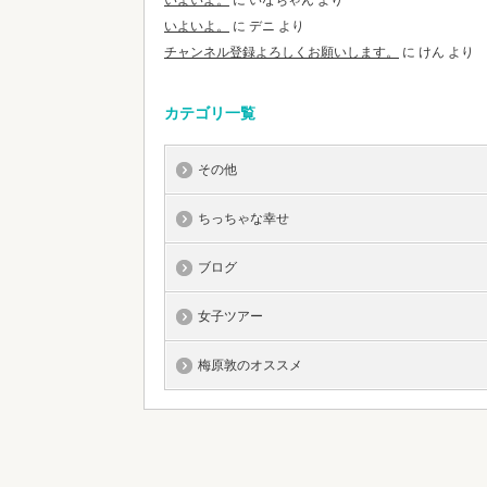
いよいよ。
に
いなちゃん
より
いよいよ。
に
デニ
より
チャンネル登録よろしくお願いします。
に
けん
より
カテゴリ一覧
その他
ちっちゃな幸せ
ブログ
女子ツアー
梅原敦のオススメ