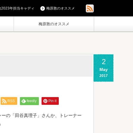
2023年担当キャディ
梅原敦のオススメ
梅原敦のオススメ
2
May
2017
RSS
feedly
Pin it
ャーの「田谷真理子」さんか、トレーナー
)