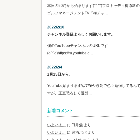
本日の20時から始まります(*^^*)プロキャディ梅原敦の
ゴルフマネージメントTV「梅チャ…
2022/2/10
チャンネル登録よろしくお願いします。
僕のYouTubeチャンネルのURLです
(o^^o)https://m.youtube.c…
2022/2/4
2月15日から。
YouTube始まります\(//∇//)\今必死で色々勉強してるん
すが、正直恐ろしく過酷…
新着コメント
いよいよ。
に
臼井勉
より
いよいよ。
に
民泊パパ
より