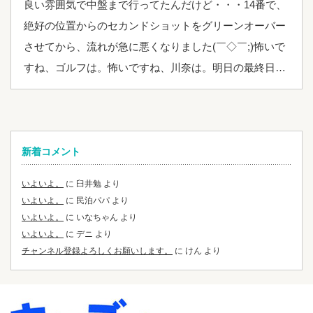
良い雰囲気で中盤まで行ってたんだけど・・・14番で、
絶好の位置からのセカンドショットをグリーンオーバー
させてから、流れが急に悪くなりました(￣◇￣;)怖いで
すね、ゴルフは。怖いですね、川奈は。明日の最終日…
新着コメント
いよいよ。
に
臼井勉
より
いよいよ。
に
民泊パパ
より
いよいよ。
に
いなちゃん
より
いよいよ。
に
デニ
より
チャンネル登録よろしくお願いします。
に
けん
より