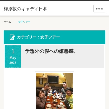
梅原敦のキャディ日和
menu
ホーム
女子ツアー
カテゴリー：女子ツアー
1
予想外の僕への嫌悪感。
May
2017