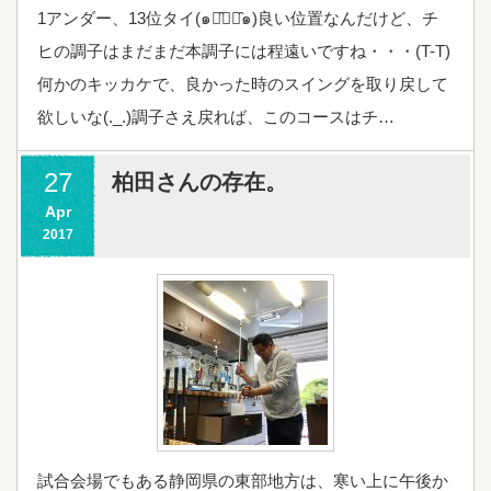
1アンダー、13位タイ(๑･̑◡･̑๑)良い位置なんだけど、チ
ヒの調子はまだまだ本調子には程遠いですね・・・(T-T)
何かのキッカケで、良かった時のスイングを取り戻して
欲しいな(._.)調子さえ戻れば、このコースはチ…
27
柏田さんの存在。
Apr
2017
試合会場でもある静岡県の東部地方は、寒い上に午後か